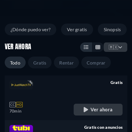
¿Dónde puedo ver?
Ver gratis
Sinopsis
VER AHORA
🇲🇽
Todo
Gratis
Rentar
Comprar
Gratis
retail price
CC
HD
Ver ahora
70min
Gratis con anuncios