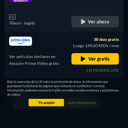
retail price
CC
Ver ahora
70min
- Inglés
30 días gratis
Luego 149,00 MXN / mes
Ver películas similares en
Ver gratis
Amazon Prime Video gratis
EN PROMOCIÓN
Bajo la nueva ley de la UE sobre la protección de datos, te informamos que
Rentar
guardamos tu historial de páginas que visitaste en JustWatch. Con esta
50,00 MXN
información, podemos mostrarte trailers en redes sociales externas y plataformas
de videos.
Yo acepto
más información
CC
HD
Ver ahora
70min
- Inglés
Comprar