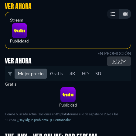
VER AHORA
Stream
Publicidad
EN PROMOCIÓN
VER AHORA
🇲🇽
Mejor precio
Gratis
4K
HD
SD
Gratis
Publicidad
Hemos buscado actualizaciones en 81 plataformas el 6 de agosto de 2026 a las
1:08:34.
¿Hay algún problema? ¡Cuéntanoslo!