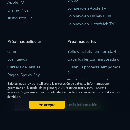
Video
Apple TV
Lo nuevo en Apple TV
Disney Plus
Lo nuevo en Disney Plus
JustWatch TV
Lo nuevo en JustWatch TV
Próximas películas
Próximas series
Olmo
Yellowjackets Temporada 4
Los nuevos
Caballos lentos Temporada 6
Carrera de Bestias
Dune: La profecía Temporada
2
Raqqa: Spy vs. Spy
The Gentlemen: La serie
La última casa
Bajo la nueva ley de la UE sobre la protección de datos, te informamos que
Temporada 2
guardamos tu historial de páginas que visitaste en JustWatch. Con esta
información, podemos mostrarte trailers en redes sociales externas y plataformas
El amor es ciego: Reino Unido
de videos.
Temporada 3
Yo acepto
más información