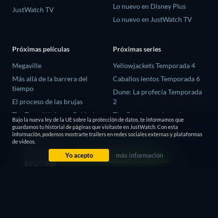
Lo nuevo en Disney Plus
JustWatch TV
Lo nuevo en JustWatch TV
Próximas películas
Próximas series
Megaville
Yellowjackets Temporada 4
Más allá de la barrera del
Caballos lentos Temporada 6
tiempo
Dune: La profecía Temporada
El proceso de las brujas
2
The Trace We Leave Behind
The Gentlemen: La serie
Bajo la nueva ley de la UE sobre la protección de datos, te informamos que
Temporada 2
guardamos tu historial de páginas que visitaste en JustWatch. Con esta
El ex-preso de Corea
información, podemos mostrarte trailers en redes sociales externas y plataformas
El amor es ciego: Reino Unido
de videos.
Temporada 3
Yo acepto
más información