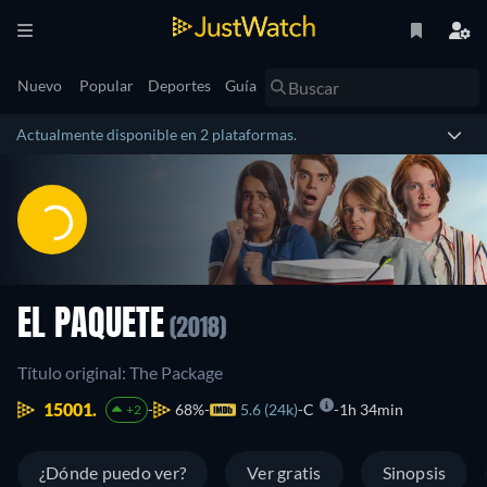
Nuevo
Popular
Deportes
Guía
Actualmente disponible en 2 plataformas.
EL PAQUETE
(2018)
Título original: The Package
15001.
68%
5.6 (24k)
C
1h 34min
+2
¿Dónde puedo ver?
Ver gratis
Sinopsis