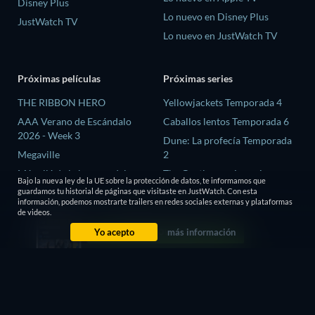
Disney Plus
Lo nuevo en Disney Plus
JustWatch TV
Lo nuevo en JustWatch TV
Próximas películas
Próximas series
THE RIBBON HERO
Yellowjackets Temporada 4
AAA Verano de Escándalo
Caballos lentos Temporada 6
2026 - Week 3
Dune: La profecía Temporada
Megaville
2
Más allá de la barrera del
The Gentlemen: La serie
Bajo la nueva ley de la UE sobre la protección de datos, te informamos que
tiempo
Temporada 2
guardamos tu historial de páginas que visitaste en JustWatch. Con esta
información, podemos mostrarte trailers en redes sociales externas y plataformas
El proceso de las brujas
El amor es ciego: Reino Unido
de videos.
Temporada 3
Yo acepto
más información