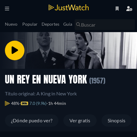
Nuevo
Popular
Deportes
Guía
UN REY EN NUEVA YORK
(1957)
Título original: A King in New York
48%
7.0 (9.9k)
1h 44min
¿Dónde puedo ver?
Ver gratis
Sinopsis