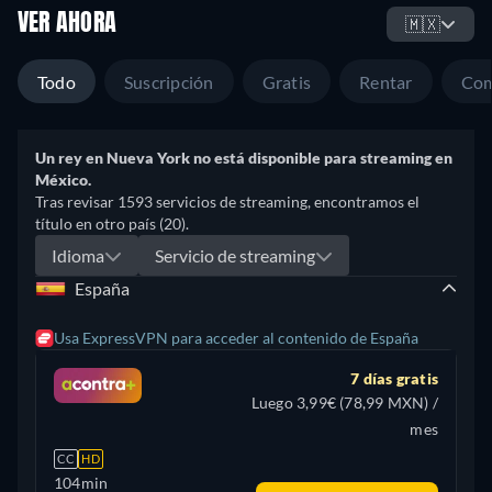
VER AHORA
🇲🇽
Todo
Suscripción
Gratis
Rentar
Com
Un rey en Nueva York no está disponible para streaming en
México.
Tras revisar 1593 servicios de streaming, encontramos el
título en otro país (20).
Idioma
Servicio de streaming
España
Usa ExpressVPN para acceder al contenido de España
7 días gratis
Luego 3,99€ (78,99 MXN) /
mes
CC
HD
104min