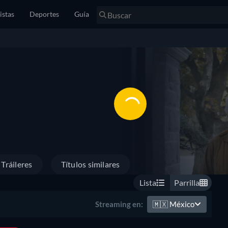
istas
Deportes
Guía
Tráileres
Títulos similares
Lista
Parrilla
🇲🇽
México
Streaming en: