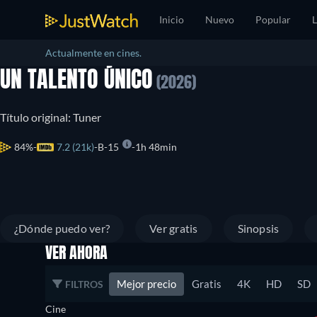
Inicio
Nuevo
Popular
L
Actualmente en cines.
UN TALENTO ÚNICO
(2026)
Título original: Tuner
84%
7.2 (21k)
B-15
1h 48min
¿Dónde puedo ver?
Ver gratis
Sinopsis
VER AHORA
Mejor precio
Gratis
4K
HD
SD
FILTROS
Cine