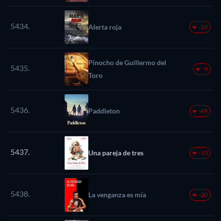
CLÁSICO MUNDIAL DE
BÉISBOL 2026
5434.
Alerta roja
-19
Pinocho de Guillermo del
5435.
-9
Toro
5436.
Paddleton
-49
5437.
Una pareja de tres
-10
5438.
La venganza es mía
-20