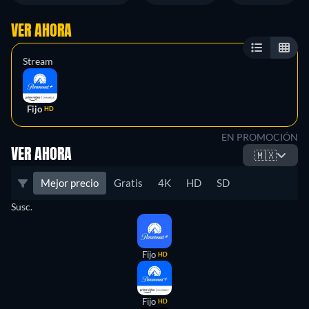
VER AHORA
Stream
Fijo
HD
EN PROMOCIÓN
VER AHORA
🇲🇽
Mejor precio
Gratis
4K
HD
SD
Susc.
Fijo
HD
Fijo
HD