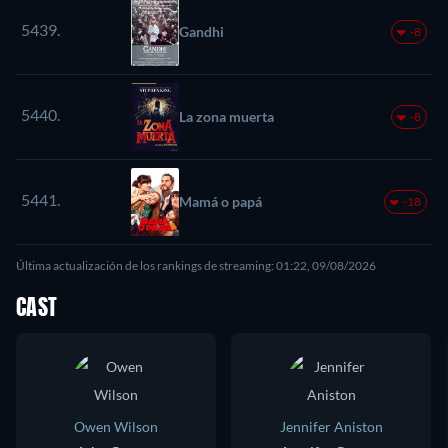
5439.
Gandhi
-8
5440.
La zona muerta
-8
5441.
Mamá o papá
-18
Última actualización de los rankings de streaming: 01:22, 09/08/2026
CAST
Owen Wilson
Jennifer Aniston