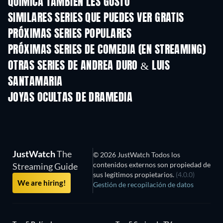
QUÍMICA TAMBIÉN LES GUSTÓ
TV
TV
SIMILARES SERIES QUE PUEDES VER GRATIS
TV
TV
PRÓXIMAS SERIES POPULARES
TV
TV
PRÓXIMAS SERIES DE COMEDIA (EN STREAMING)
Temporada 6
Temporada 2
Tempora
OTRAS SERIES DE ANDREA DURO & LUIS
SANTAMARIA
TV
TV
JOYAS OCULTAS DE DRAMEDIA
JustWatch
The
© 2026 JustWatch Todos los
contenidos externos son propiedad de
Streaming Guide
sus legítimos propietarios.
(4.0.0)
We are hiring!
Gestión de recopilación de datos