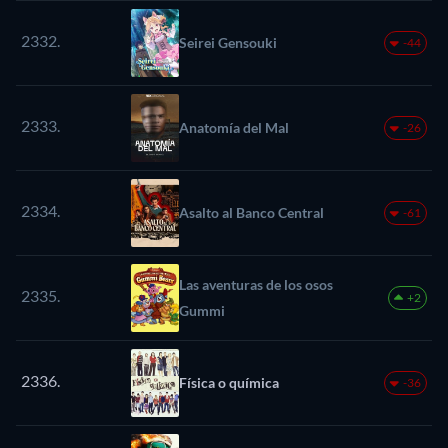
2332.
Seirei Gensouki
-44
2333.
Anatomía del Mal
-26
2334.
Asalto al Banco Central
-61
Las aventuras de los osos
2335.
+2
Gummi
2336.
Física o química
-36