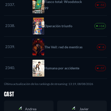
Fiasco total: Woodstock
2337.
-53
99
2338.
Operación triunfo
+14
2339.
The Veil: red de mentiras
-6
2340.
Humana por accidente
-57
Última actualización de los rankings de streaming: 13:19, 08/08/2026
CAST