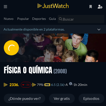
Nuevo
Popular
Deportes
Guía
Actualmente disponible en 2 plataformas.
FÍSICA O QUÍMICA
(2008)
2336.
79%
6.5 (2.1k)
A
1h 20min
-36
¿Dónde puedo ver?
Ver gratis
Episodios