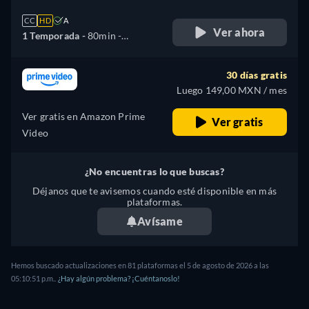
CC
HD
A
Ver ahora
1 Temporada -
80min
-
Español
30 días gratis
Luego 149,00 MXN / mes
Ver gratis en Amazon Prime
Ver gratis
Video
¿No encuentras lo que buscas?
Déjanos que te avisemos cuando esté disponible en más
plataformas.
Avísame
Hemos buscado actualizaciones en
81
plataformas el
5 de agosto de 2026
a las
05:10:51 p.m.
.
¿Hay algún problema? ¡Cuéntanoslo!