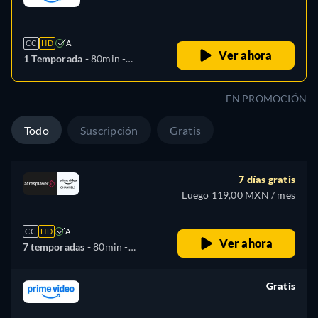
retail price
CC
HD
A
Ver ahora
1 Temporada -
80min
-
Español
EN PROMOCIÓN
Todo
Suscripción
Gratis
7 días gratis
Luego 119,00 MXN / mes
CC
HD
A
Ver ahora
7 temporadas -
80min
-
Español
Gratis
retail price