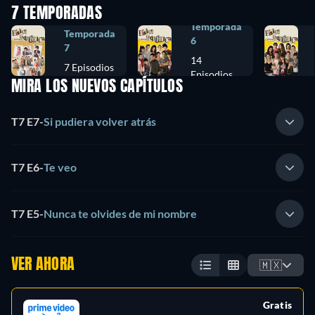
7 TEMPORADAS
Temporada
Temporada
6
7
14
7 Episodios
Episodios
MIRA LOS NUEVOS CAPÍTULOS
T7 E7
-
Si pudiera volver atrás
T7 E6
-
Te veo
T7 E5
-
Nunca te olvides de mi nombre
VER AHORA
🇲🇽
Gratis