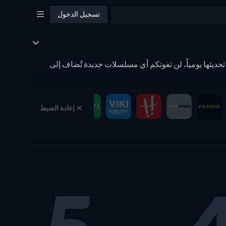
تسجيل الدخول
ات الجديدة حسب التاريخ ويتم تحديثها يومياً، لن تفوتكم أي مسلسلات جديدة تُضاف إلى
إعادة الضبط
 يمكنكم رؤية المحتوى الكامل مرة أخرى. يقوم فلتر شريط المشاهدة على JustWatch بالحفظ التلقائي لإعداداتكم الشخصية للفلاتر على صفحة الأعمال الجديدة