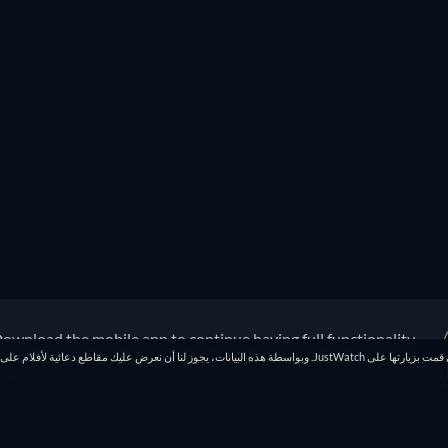
ownload the mobile app to continue having full functionality!
بموجب قانون الاتحاد الأوروبي الجديد لحماية البيانات، نعلمك بأننا نقوم بحفظ الصفحات التي قمت بزيارتها على JustWatch. وبواسطة هذه البيانات، يجوز لنا أن نعر