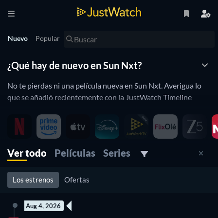
Nuevo
Popular
¿Qué hay de nuevo en Sun Nxt?
No te pierdas ni una película nueva en Sun Nxt. Averigua lo
que se añadió recientemente con la JustWatch Timeline
Sun Nxt está constantemente añadiendo y eliminando
películas a su catálogo. Si tienes la sensación de que ya viste
todo lo que querías, te va gustar la línea de tiempo de
JustWatch. Te ayudará a mantenerte al día y ya no te
Ver todo
Películas
Series
perdiráas un lanzamiento recientemente añadido.
Los estrenos
Ofertas
Aug 4, 2026