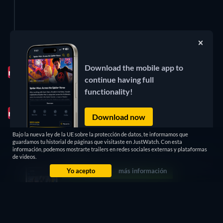
Eliminar este anuncio
Jun 29, 2026
Download the mobile app to
1 título
continue having full
functionality!
Jun 26, 2026
2 títulos
Download now
Bajo la nueva ley de la UE sobre la protección de datos, te informamos que
Jun 19, 2026
guardamos tu historial de páginas que visitaste en JustWatch. Con esta
información, podemos mostrarte trailers en redes sociales externas y plataformas
1 título
de videos.
Yo acepto
más información