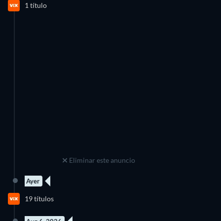
1 título
Temporada 1
Eliminar este anuncio
Ayer
13 Episodios
19 títulos
Temporada 1