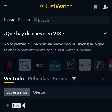
Nuevo
Popular
¿Qué hay de nuevo en VIX ?
No te pierdas ni una película nueva en VIX . Averigua lo que
se añadió recientemente con la JustWatch Timeline
VIX está constantemente añadiendo y eliminando películas a
su catálogo. Si tienes la sensación de que ya viste todo lo que
querías, te va gustar la línea de tiempo de JustWatch. Te
ayudará a mantenerte al día y ya no te perdiráas un
Ver todo
Películas
Series
lanzamiento recientemente añadido.
Los estrenos
Ofertas
Hoy
20 Episodios