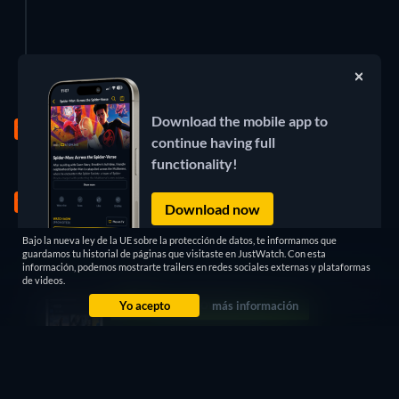
Eliminar este anuncio
Aug 2, 2026
Download the mobile app to
6 títulos
continue having full
functionality!
Jul 31, 2026
183 Episodios
7 títulos
Temporada 1
Download now
Bajo la nueva ley de la UE sobre la protección de datos, te informamos que
Jul 28, 2026
guardamos tu historial de páginas que visitaste en JustWatch. Con esta
información, podemos mostrarte trailers en redes sociales externas y plataformas
5 títulos
de videos.
Yo acepto
más información