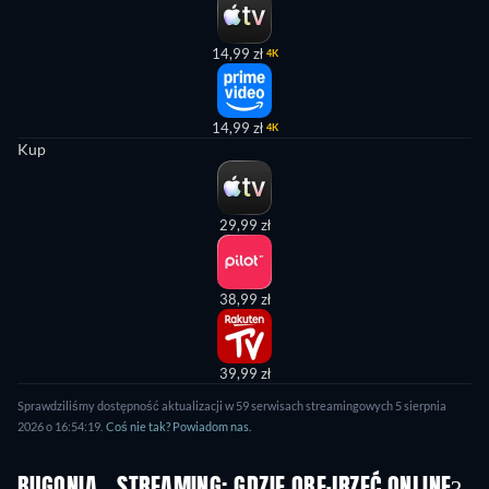
14,99 zł
4K
14,99 zł
4K
Kup
29,99 zł
38,99 zł
39,99 zł
Sprawdziliśmy dostępność aktualizacji w 59 serwisach streamingowych 5 sierpnia
2026 o 16:54:19.
Coś nie tak? Powiadom nas.