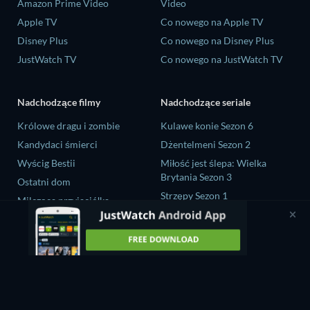
Amazon Prime Video
Video
Apple TV
Co nowego na Apple TV
Disney Plus
Co nowego na Disney Plus
JustWatch TV
Co nowego na JustWatch TV
Nadchodzące filmy
Nadchodzące seriale
Królowe dragu i zombie
Kulawe konie Sezon 6
Kandydaci śmierci
Dżentelmeni Sezon 2
Wyścig Bestii
Miłość jest ślepa: Wielka
Brytania Sezon 3
Ostatni dom
Strzępy Sezon 1
Milcząca przyjaciółka
Ricky Gervais Alley Cats Sezon
1