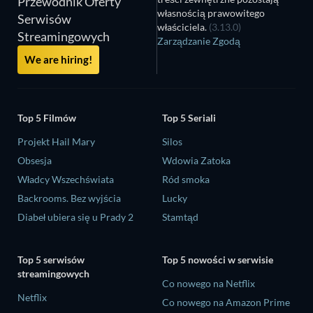
Przewodnik Oferty
własnością prawowitego
Serwisów
właściciela.
(3.13.0)
Streamingowych
Zarządzanie Zgodą
We are hiring!
Top 5 Filmów
Top 5 Seriali
Projekt Hail Mary
Silos
Obsesja
Wdowia Zatoka
Władcy Wszechświata
Ród smoka
Backrooms. Bez wyjścia
Lucky
Diabeł ubiera się u Prady 2
Stamtąd
Top 5 serwisów
Top 5 nowości w serwisie
streamingowych
Co nowego na Netflix
Netflix
Co nowego na Amazon Prime