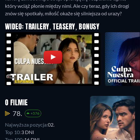
który wciąż płonie między nimi. Ale czy teraz, gdy ich drogi
znów się spotkały, miłość okaże się silniejsza od urazy?
WIDEO: TRAILERY, TEASERY, BONUSY
O FILMIE
78.
+576
Najwyższa pozycja:
02.
Top 10:
3 DNI
Top 100:
16 DNI