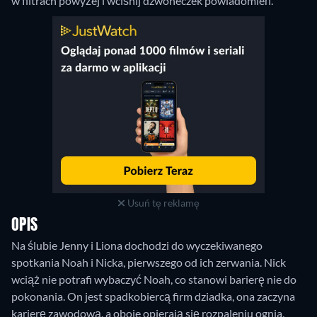
w filtrach powyżej i wciśnij dzwoneczek powiadomień.
Usuń tę reklamę
OPIS
Na ślubie Jenny i Liona dochodzi do wyczekiwanego
spotkania Noah i Nicka, pierwszego od ich zerwania. Nick
wciąż nie potrafi wybaczyć Noah, co stanowi barierę nie do
pokonania. On jest spadkobiercą firm dziadka, ona zaczyna
karierę zawodową, a oboje opierają się rozpaleniu ognia,