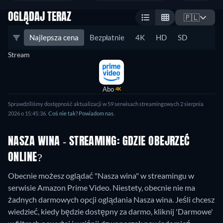
OGLĄDAJ TERAZ
🇵🇱
Najlepsza cena
Bezpłatnie
4K
HD
SD
Stream
Abo
4K
Sprawdziliśmy dostępność aktualizacji w 59 serwisach streamingowych 2 sierpnia
2026 o 15:45:36.
Coś nie tak? Powiadom nas.
NASZA WINA - STREAMING: GDZIE OBEJRZEĆ
ONLINE?
Obecnie możesz oglądać "Nasza wina" w streamingu w
serwisie Amazon Prime Video.
Niestety, obecnie nie ma
żadnych darmowych opcji oglądania Nasza wina. Jeśli chcesz
wiedzieć, kiedy będzie dostępny za darmo, kliknij 'Darmowe'