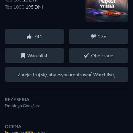
Top 1000:
195 DNI
741
276
Watchlist
Obejrzane
Zarejestruj się, aby zsynchronizować Watchlistę
REŻYSERIA
Domingo González
OCENA