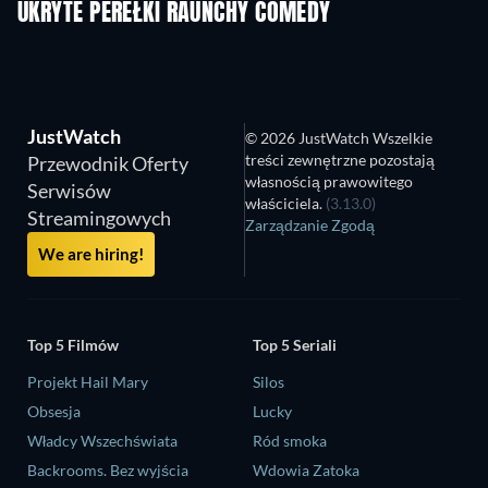
UKRYTE PEREŁKI RAUNCHY COMEDY
JustWatch
© 2026 JustWatch Wszelkie
treści zewnętrzne pozostają
Przewodnik Oferty
własnością prawowitego
Serwisów
właściciela.
(3.13.0)
Streamingowych
Zarządzanie Zgodą
We are hiring!
Top 5 Filmów
Top 5 Seriali
Projekt Hail Mary
Silos
Obsesja
Lucky
Władcy Wszechświata
Ród smoka
Backrooms. Bez wyjścia
Wdowia Zatoka