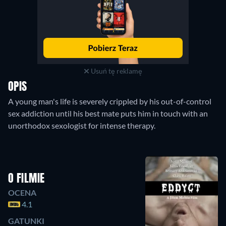
Usuń tę reklamę
OPIS
A young man's life is severely crippled by his out-of-control
sex addiction until his best mate puts him in touch with an
unorthodox sexologist for intense therapy.
O FILMIE
OCENA
4.1
GATUNKI