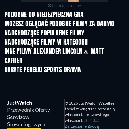
Usuń tę reklamę
PODOBNE DO NIEBEZPIECZNA GRA
MOŻESZ OGLĄDAĆ PODOBNE FILMY ZA DARMO
NADCHODZĄCE POPULARNE FILMY
NADCHODZĄCE FILMY W KATEGORII
INNE FILMY ALEXANDER LINCOLN & MATT
CARTER
UKRYTE PEREŁKI SPORTS DRAMA
JustWatch
© 2026 JustWatch Wszelkie
treści zewnętrzne pozostają
Przewodnik Oferty
własnością prawowitego
Serwisów
właściciela.
(3.13.0)
Streamingowych
Zarządzanie Zgodą