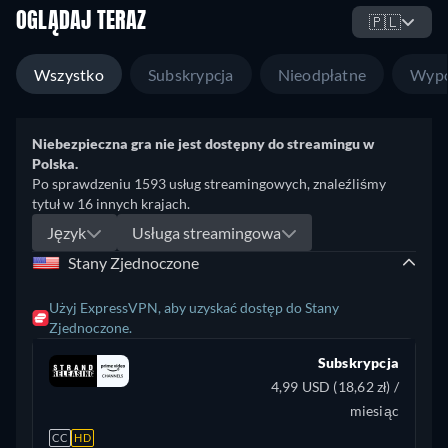
OGLĄDAJ TERAZ
🇵🇱
Wszystko
Subskrypcja
Nieodpłatne
Wypo
Niebezpieczna gra nie jest dostępny do streamingu w
Polska.
Po sprawdzeniu 1593 usług streamingowych, znaleźliśmy
tytuł w 16 innych krajach.
Język
Usługa streamingowa
Stany Zjednoczone
Użyj ExpressVPN, aby uzyskać dostęp do Stany
Zjednoczone.
Subskrypcja
4,99 USD (18,62 zł) /
miesiąc
CC
HD