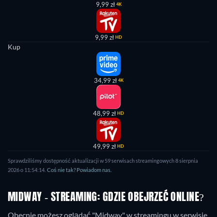
9,99 zł
4K
9,99 zł
HD
Kup
34,99 zł
4K
48,99 zł
HD
49,99 zł
HD
Sprawdziliśmy dostępność aktualizacji w 59 serwisach streamingowych 8 sierpnia
2026 o 11:54:14.
Coś nie tak? Powiadom nas.
MIDWAY - STREAMING: GDZIE OBEJRZEĆ ONLINE?
Obecnie możesz oglądać "Midway" w streamingu w serwisie