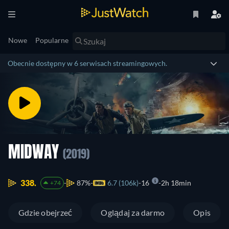
Nowe
Popularne
Obecnie dostępny w 6 serwisach streamingowych.
MIDWAY
(2019)
338.
87%
6.7 (106k)
16
2h 18min
+74
Gdzie obejrzeć
Oglądaj za darmo
Opis