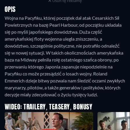
Usuń tę reklamę
OPIS
Wojna na Pacyfiku, której początek dał atak Cesarskich Sił
Powietrznych na bazę Pearl Harbour, od początku układała
się po myśli japońskiego dowództwa. Duża część
amerykańskiej floty wojenna uległa zniszczeniu, a
dowództwo, szczególnie polityczne, nie potrafiło odnaleźć
się w nowej sytuacji. W takich okolicznościach amerykańska
baza na Midway pełniła rolę ostatniego szańca obrony, po
przerwaniu którego Japonia zapanuje niepodzielnie na
Pacyfiku co może przesądzić o losach wojny. Roland
Emmerich dzieje bitwy pozwala nam śledzić oczami zwykłych
marynarzy, pilotów, a także generałów i polityków, których
decyzje miały zdecydować o życiu tysięcy ludzi.
WIDEO: TRAILERY, TEASERY, BONUSY