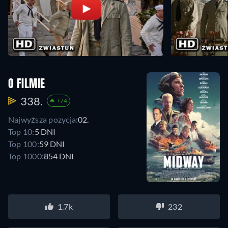
O FILMIE
338.
+74
Najwyższa pozycja:
02.
Top 10:
5 DNI
Top 100:
59 DNI
Top 1000:
854 DNI
1.7k
232