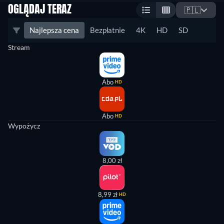
OGLĄDAJ TERAZ
🇵🇱
Najlepsza cena
Bezpłatnie
4K
HD
SD
Stream
Abo
HD
Abo
HD
Wypożycz
8,00 zł
8,99 zł
HD