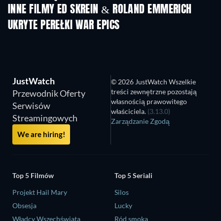
INNE FILMY ED SKREIN & ROLAND EMMERICH
UKRYTE PEREŁKI WAR EPICS
JustWatch
© 2026 JustWatch Wszelkie
treści zewnętrzne pozostają
Przewodnik Oferty
własnością prawowitego
Serwisów
właściciela.
(3.13.0)
Streamingowych
Zarządzanie Zgodą
We are hiring!
Top 5 Filmów
Top 5 Seriali
Projekt Hail Mary
Silos
Obsesja
Lucky
Władcy Wszechświata
Ród smoka