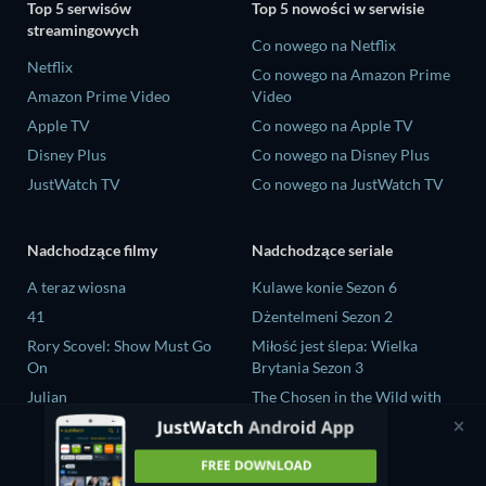
Top 5 serwisów
Top 5 nowości w serwisie
streamingowych
Co nowego na Netflix
Netflix
Co nowego na Amazon Prime
Amazon Prime Video
Video
Apple TV
Co nowego na Apple TV
Disney Plus
Co nowego na Disney Plus
JustWatch TV
Co nowego na JustWatch TV
Nadchodzące filmy
Nadchodzące seriale
A teraz wiosna
Kulawe konie Sezon 6
41
Dżentelmeni Sezon 2
Rory Scovel: Show Must Go
Miłość jest ślepa: Wielka
On
Brytania Sezon 3
Julian
The Chosen in the Wild with
Bear Grylls Sezon 1
Nando Between Two Worlds -
A Sintonia Film
Mourinho Sezon 1