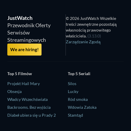
JustWatch
© 2026 JustWatch Wszelkie
treści zewnętrzne pozostają
Przewodnik Oferty
własnością prawowitego
Serwisów
właściciela.
(3.13.0)
Streamingowych
Zarządzanie Zgodą
We are hiring!
Top 5 Filmów
Top 5 Seriali
Projekt Hail Mary
Silos
Obsesja
Lucky
Władcy Wszechświata
Ród smoka
Backrooms. Bez wyjścia
Wdowia Zatoka
Diabeł ubiera się u Prady 2
Stamtąd