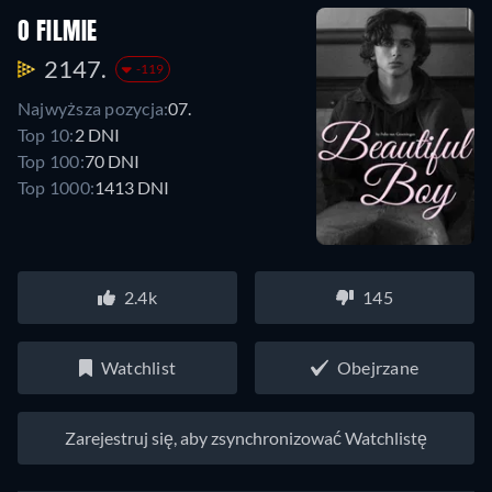
O FILMIE
2147.
-119
Najwyższa pozycja:
07.
Top 10:
2 DNI
Top 100:
70 DNI
Top 1000:
1413 DNI
2.4k
145
Watchlist
Obejrzane
Zarejestruj się, aby zsynchronizować Watchlistę