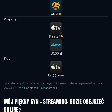
Abo
HD
Wypożycz
9,99 zł
HD
10,00 zł
Kup
54,99 zł
HD
Sprawdziliśmy dostępność aktualizacji w 59 serwisach streamingowych 8 sierpnia
2026 o 13:43:47.
Coś nie tak? Powiadom nas.
MÓJ PIĘKNY SYN - STREAMING: GDZIE OBEJRZEĆ
ONLINE?