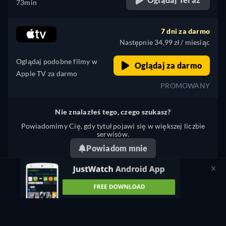
73min
7 dni za darmo
Następnie 34,99 zł / miesiąc
Oglądaj podobne filmy w
Oglądaj za darmo
Apple TV za darmo
PROMOWANY
Nie znalazłeś tego, czego szukasz?
Powiadomimy Cię, gdy tytuł pojawi się w większej liczbie
serwisów.
Powiadom mnie
Coś nie tak? Powiadom nas.
SAFETY LAST! - STREAMING: GDZIE OBEJRZEĆ