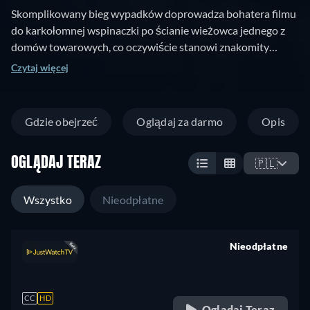
Skomplikowany bieg wypadków doprowadza bohatera filmu
do karkołomnej wspinaczki po ścianie wieżowca jednego z
domów towarowych, co oczywiście stanowi znakomity
chwyt reklamowy. Na każdym piętrze Lloyd oczekuje
Czytaj więcej
odsieczy, która ma nadejść ze strony specjalisty od
wspinaczki. Niestety pomoc nie nadchodzi, a dzielny subiekt
walczy z piętrzącymi się trudnościami. Upływ czasu nie miał
Gdzie obejrzeć
Oglądaj za darmo
Opis
wpływu na mistrzowsko zrealizowany film, w którym tylko w
nielicznych wypadkach zastępowali Lloyda kaskaderzy. Film
OGLĄDAJ TERAZ
dostarcza do dzisiaj wspaniałej zabawy przyprawionej
🇵🇱
szczyptą grozy.
Wszystko
Nieodpłatne
Nieodpłatne
retail price
CC
HD
Oglądaj Teraz