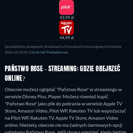
43,99 zł
44,99 zł
Sprawdziliśmy dostępność aktualizacji w 59 serwisach streamingowych 8 sierpnia
2026 o 21:32:43.
Coś nie tak? Powiadom nas.
PAŃSTWO ROSE - STREAMING: GDZIE OBEJRZEĆ
ONLINE?
Obecnie możesz oglądać "Państwo Rose" w streamingu w
serwisie Disney Plus, Player. Możesz również kupić
"Państwo Rose" jako plik do pobrania w serwisie Apple TV
Store, Amazon Video, Pilot WP, Rakuten TV lub wypożyczyć
na Pilot WP, Rakuten TV, Apple TV Store, Amazon Video
online.
Niestety, obecnie nie ma żadnych darmowych opcji
oglądania Państwo Rose. Jeśli chcesz wiedzieć, kiedy będzie