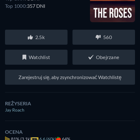
Top 1000:
357 DNI
2.5k
560
Watchlist
Obejrzane
Zarejestruj się, aby zsynchronizować Watchlistę
REŻYSERIA
Jay Roach
OCENA
81%
(3.1k)
6.6 (60k)
64%