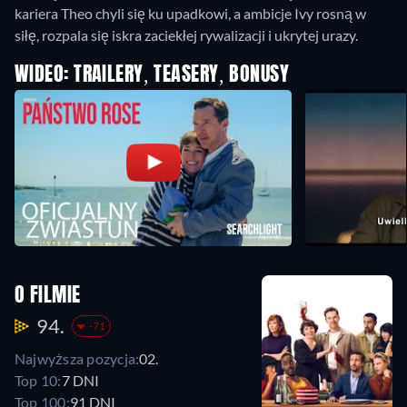
kariera Theo chyli się ku upadkowi, a ambicje Ivy rosną w
siłę, rozpala się iskra zaciekłej rywalizacji i ukrytej urazy.
WIDEO: TRAILERY, TEASERY, BONUSY
O FILMIE
94.
-71
Najwyższa pozycja:
02.
Top 10:
7 DNI
Top 100:
91 DNI