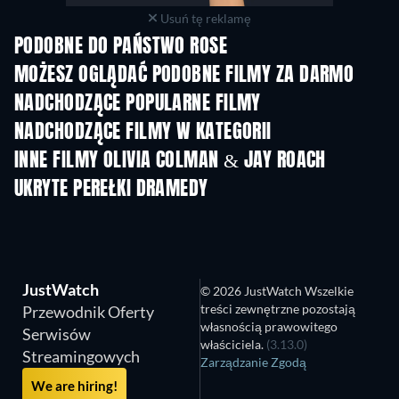
Usuń tę reklamę
PODOBNE DO PAŃSTWO ROSE
MOŻESZ OGLĄDAĆ PODOBNE FILMY ZA DARMO
NADCHODZĄCE POPULARNE FILMY
NADCHODZĄCE FILMY W KATEGORII
INNE FILMY OLIVIA COLMAN & JAY ROACH
UKRYTE PEREŁKI DRAMEDY
JustWatch
© 2026 JustWatch Wszelkie
treści zewnętrzne pozostają
Przewodnik Oferty
własnością prawowitego
Serwisów
właściciela.
(3.13.0)
Streamingowych
Zarządzanie Zgodą
We are hiring!