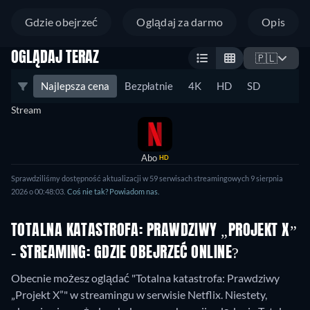
Gdzie obejrzeć
Oglądaj za darmo
Opis
OGLĄDAJ TERAZ
🇵🇱
Najlepsza cena
Bezpłatnie
4K
HD
SD
Stream
Abo
HD
Sprawdziliśmy dostępność aktualizacji w 59 serwisach streamingowych 9 sierpnia
2026 o 00:48:03.
Coś nie tak? Powiadom nas.
TOTALNA KATASTROFA: PRAWDZIWY „PROJEKT X”
- STREAMING: GDZIE OBEJRZEĆ ONLINE?
Obecnie możesz oglądać "Totalna katastrofa: Prawdziwy
„Projekt X”" w streamingu w serwisie Netflix.
Niestety,