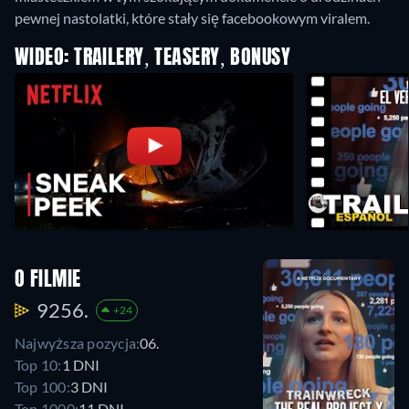
pewnej nastolatki, które stały się facebookowym viralem.
WIDEO: TRAILERY, TEASERY, BONUSY
O FILMIE
9256.
+24
Najwyższa pozycja:
06.
Top 10:
1 DNI
Top 100:
3 DNI
Top 1000:
11 DNI