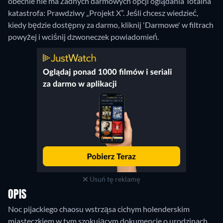
obecnie nie ma żadnych darmowych opcji oglądania Totalna
katastrofa: Prawdziwy „Projekt X”. Jeśli chcesz wiedzieć,
kiedy będzie dostępny za darmo, kliknij 'Darmowe' w filtrach
powyżej i wciśnij dzwoneczek powiadomień.
Usuń tę reklamę
OPIS
Noc pijackiego chaosu wstrząsa cichym holenderskim
miasteczkiem w tym szokującym dokumencie o urodzinach