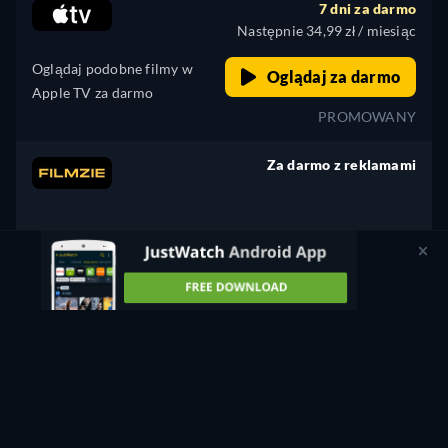
7 dni za darmo
Następnie 34,99 zł / miesiąc
Oglądaj podobne filmy w
Oglądaj za darmo
Apple TV za darmo
PROMOWANY
Za darmo z reklamami
retail price
CC
HD
Oglądaj Teraz
84min
Wypożycz
9,99 zł
CC
HD
Oglądaj Teraz
84min
- Angielski