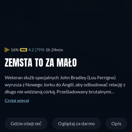
16%
4.2 (799)
1h 24min
ZEMSTA TO ZA MAŁO
Weteran służb specjalnych John Bradley (Lou Ferrigno)
wyrusza z Nowego Jorku do Anglii, aby odbudować relację z
długo nie widzianą córką. Prześladowany brutalnymi
wspomnieniami z przeszłości ma nadzieję, że uda mu się
Czytaj więcej
zacząć życie na nowo i odrobić stracony czas również z
wnuczką. Podczas wizyty staje się świadkiem morderstwa i
sam zabija dwóch uciekających napastników, wskutek czego
Gdzie obejrzeć
Oglądaj za darmo
Opis
nieświadomie ściąga gniew gangu na swoją rodzinę.