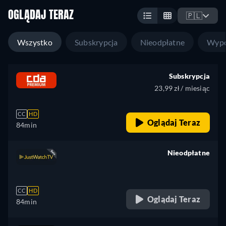
OGLĄDAJ TERAZ
🇵🇱
Wszystko
Subskrypcja
Nieodpłatne
Wypo
Subskrypcja
23,99 zł / miesiąc
CC
HD
Oglądaj Teraz
84min
Nieodpłatne
retail price
CC
HD
Oglądaj Teraz
84min