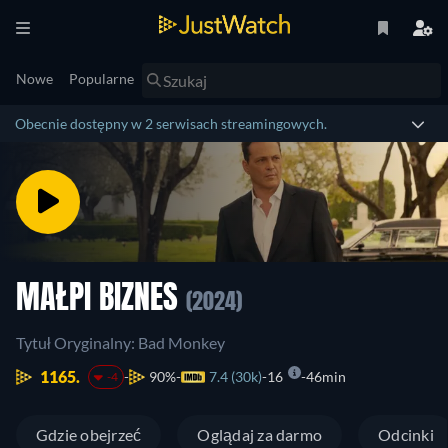
Nowe
Popularne
Obecnie dostępny w 2 serwisach streamingowych.
MAŁPI BIZNES
(2024)
Tytuł Oryginalny: Bad Monkey
1165.
90%
7.4 (30k)
16
46min
-4
Gdzie obejrzeć
Oglądaj za darmo
Odcinki