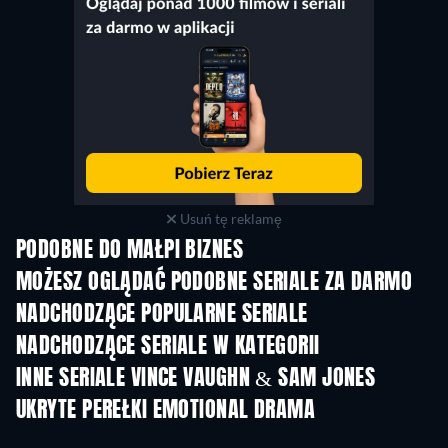
Usuń tę reklamę
PODOBNE DO MAŁPI BIZNES
TV
TV
MOŻESZ OGLĄDAĆ PODOBNE SERIALE ZA DARMO
TV
TV
NADCHODZĄCE POPULARNE SERIALE
TV
TV
NADCHODZĄCE SERIALE W KATEGORII
Sezon 6
Sezon 2
Sez
INNE SERIALE VINCE VAUGHN & SAM JONES
TV
TV
UKRYTE PEREŁKI EMOTIONAL DRAMA