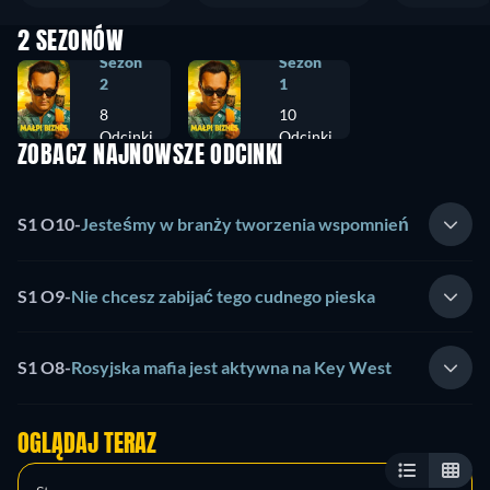
2 SEZONÓW
Sezon
Sezon
2
1
8
10
Odcinki
Odcinki
ZOBACZ NAJNOWSZE ODCINKI
S1 O10
-
Jesteśmy w branży tworzenia wspomnień
S1 O9
-
Nie chcesz zabijać tego cudnego pieska
S1 O8
-
Rosyjska mafia jest aktywna na Key West
OGLĄDAJ TERAZ