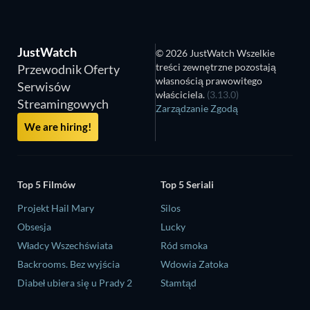
JustWatch
© 2026 JustWatch Wszelkie
treści zewnętrzne pozostają
Przewodnik Oferty
własnością prawowitego
Serwisów
właściciela.
(3.13.0)
Streamingowych
Zarządzanie Zgodą
We are hiring!
Top 5 Filmów
Top 5 Seriali
Projekt Hail Mary
Silos
Obsesja
Lucky
Władcy Wszechświata
Ród smoka
Backrooms. Bez wyjścia
Wdowia Zatoka
Diabeł ubiera się u Prady 2
Stamtąd