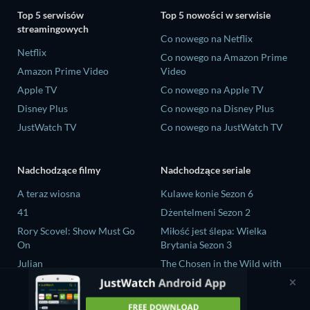
Top 5 serwisów
Top 5 nowości w serwisie
streamingowych
Co nowego na Netflix
Netflix
Co nowego na Amazon Prime
Amazon Prime Video
Video
Apple TV
Co nowego na Apple TV
Disney Plus
Co nowego na Disney Plus
JustWatch TV
Co nowego na JustWatch TV
Nadchodzące filmy
Nadchodzące seriale
A teraz wiosna
Kulawe konie Sezon 6
41
Dżentelmeni Sezon 2
Rory Scovel: Show Must Go
Miłość jest ślepa: Wielka
On
Brytania Sezon 3
Julian
The Chosen in the Wild with
Bear Grylls Sezon 1
Nando Between Two Worlds -
A Sintonia Film
Mourinho Sezon 1