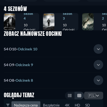
4 SEZONÓW
Sezon
Sezon
Se
4
3
2
10
10
10
Odcinki
Odcinki
Odc
ZOBACZ NAJNOWSZE ODCINKI
S4 O10
-
Odcinek 10
S4 O9
-
Odcinek 9
S4 O8
-
Odcinek 8
OGLĄDAJ TERAZ
🇵🇱
Najlepsza cena
Bezpłatnie
4K
HD
SD