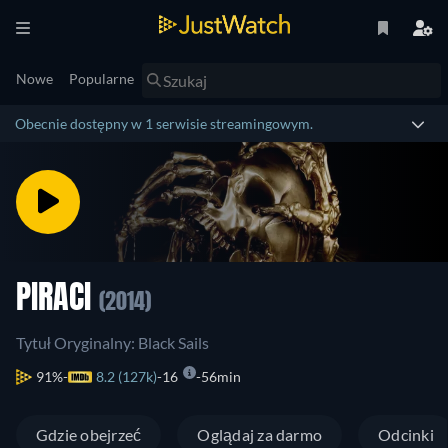
Nowe
Popularne
Obecnie dostępny w 1 serwisie streamingowym.
PIRACI
(2014)
Tytuł Oryginalny: Black Sails
91%
8.2 (127k)
16
56min
Gdzie obejrzeć
Oglądaj za darmo
Odcinki