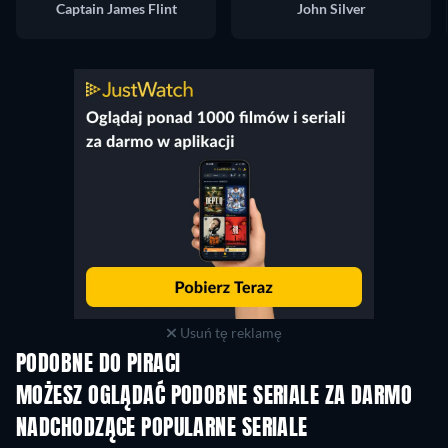
Captain James Flint
John Silver
Usuń tę reklamę
PODOBNE DO PIRACI
TV
TV
MOŻESZ OGLĄDAĆ PODOBNE SERIALE ZA DARMO
TV
TV
NADCHODZĄCE POPULARNE SERIALE
TV
TV