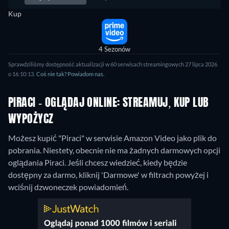
Kup
4 Sezonów
Sprawdziliśmy dostępność aktualizacji w 60 serwisach streamingowych 27 lipca 2026
o 16:10:13.
Coś nie tak? Powiadom nas.
PIRACI - OGLĄDAJ ONLINE: STREAMUJ, KUP LUB
WYPOŻYCZ
Możesz kupić "Piraci" w serwisie Amazon Video jako plik do
pobrania.
Niestety, obecnie nie ma żadnych darmowych opcji
oglądania Piraci. Jeśli chcesz wiedzieć, kiedy będzie
dostępny za darmo, kliknij 'Darmowe' w filtrach powyżej i
wciśnij dzwoneczek powiadomień.