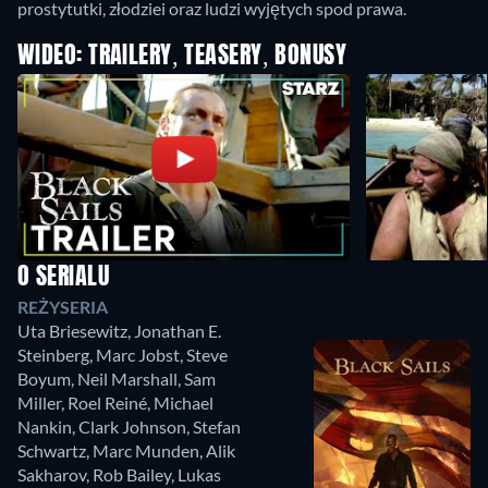
prostytutki, złodziei oraz ludzi wyjętych spod prawa.
WIDEO: TRAILERY, TEASERY, BONUSY
O SERIALU
REŻYSERIA
Uta Briesewitz
,
Jonathan E.
Steinberg
,
Marc Jobst
,
Steve
Boyum
,
Neil Marshall
,
Sam
Miller
,
Roel Reiné
,
Michael
Nankin
,
Clark Johnson
,
Stefan
Schwartz
,
Marc Munden
,
Alik
Sakharov
,
Rob Bailey
,
Lukas