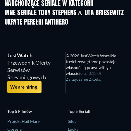
NADCHODZĄCE SERIALE W KATEGORII
Sezon 2
Sezon 1
Sez
INNE SERIALE TOBY STEPHENS & UTA BRIESEWITZ
TV
TV
UKRYTE PEREŁKI ANTIHERO
TV
JustWatch
© 2026 JustWatch Wszelkie
treści zewnętrzne pozostają
Przewodnik Oferty
własnością prawowitego
Serwisów
właściciela.
(3.13.0)
Streamingowych
Zarządzanie Zgodą
We are hiring!
Top 5 Filmów
Top 5 Seriali
Projekt Hail Mary
Silos
Obsesja
Lucky