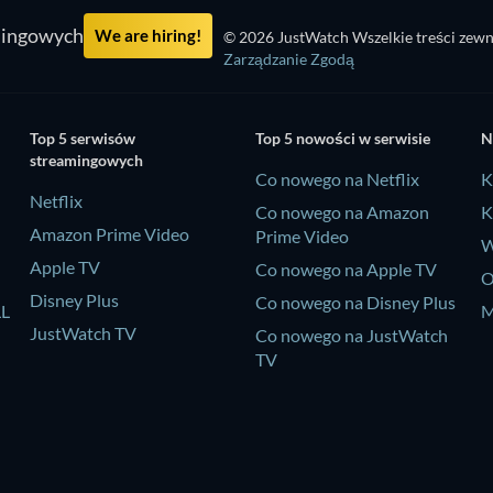
mingowych
We are hiring!
© 2026 JustWatch Wszelkie treści zewn
Zarządzanie Zgodą
Top 5 serwisów
Top 5 nowości w serwisie
N
streamingowych
Co nowego na Netflix
K
Netflix
Co nowego na Amazon
K
Amazon Prime Video
Prime Video
W
Apple TV
Co nowego na Apple TV
O
Disney Plus
Co nowego na Disney Plus
LL
M
JustWatch TV
Co nowego na JustWatch
TV