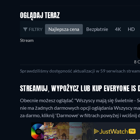
OGLĄDAJ TERAZ
Najlepsza cena
Bezpłatnie
4K
HD
FILTRY
Stream
8 O
Sprawdziliśmy dostępność aktualizacji w 59 serwisach stream
STREAMUJ, WYPOŻYCZ LUB KUP EVERYONE IS D
Obecnie możesz oglądać "Wszyscy mają się świetnie - Se
nie ma żadnych darmowych opcji oglądania Wszyscy mają 
za darmo, kliknij 'Darmowe' w filtrach powyżej i wciśn