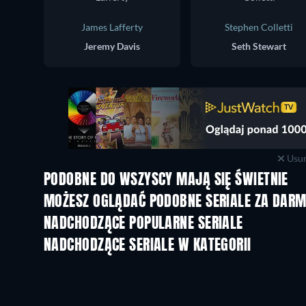
James Lafferty
Stephen Colletti
Jeremy Davis
Seth Stewart
Usuń
PODOBNE DO WSZYSCY MAJĄ SIĘ ŚWIETNIE
TV
TV
MOŻESZ OGLĄDAĆ PODOBNE SERIALE ZA DAR
TV
TV
NADCHODZĄCE POPULARNE SERIALE
TV
TV
NADCHODZĄCE SERIALE W KATEGORII
Sezon 6
Sezon 2