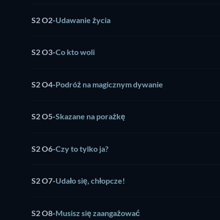
S2 O2
-
Udawanie życia
S2 O3
-
Co kto woli
S2 O4
-
Podróż na magicznym dywanie
S2 O5
-
Skazane na porażkę
S2 O6
-
Czy to tylko ja?
S2 O7
-
Udało się, chłopcze!
S2 O8
-
Musisz się zaangażować