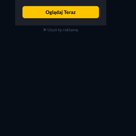
Karissa Lee Staples
Tom Fugedi
Usuń tę reklamę
TV
TV
TV
TV
Sezon 4
Sezon 1