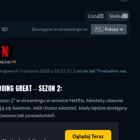
Lista
Siatka
SD
🇵🇱
Polska
Dostępne w streamingu w:
dcinki
HD
ingowych 5 sierpnia 2026 o 10:21:17.
Coś nie tak? Powiadom nas.
OING GREAT – SEZON 2:
zon 2" w streamingu w serwisie Netflix.
Niestety, obecnie
się świetnie. Jeśli chcesz wiedzieć, kiedy będzie dostępny
ij dzwoneczek powiadomień.