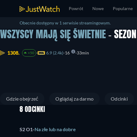
Powrót
Nowe
Popularne
Obecnie dostępny w 1 serwisie streamingowym.
WSZYSCY MAJĄ SIĘ ŚWIETNIE
- SEZO
1308.
6.9 (2.4k)
16
33min
+50
Gdzie obejrzeć
Oglądaj za darmo
Odcinki
8 ODCINKI
S2 O1
-
Na złe lub na dobre