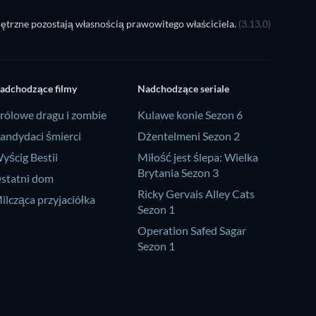
ętrzne pozostają własnością prawowitego właściciela.
(3.13.0)
adchodzące filmy
Nadchodzące seriale
rólowe dragu i zombie
Kulawe konie Sezon 6
andydaci śmierci
Dżentelmeni Sezon 2
yścig Bestii
Miłość jest ślepa: Wielka
Brytania Sezon 3
statni dom
Ricky Gervais Alley Cats
ilcząca przyjaciółka
Sezon 1
Operation Safed Sagar
Sezon 1