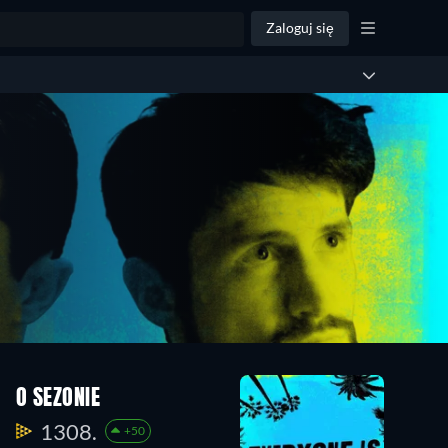
Zaloguj się
O SEZONIE
1308.
+50