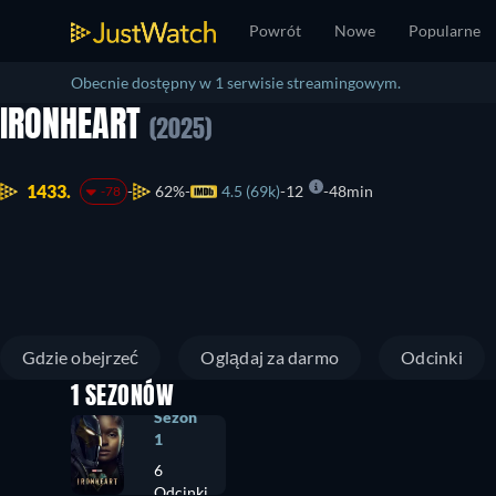
Powrót
Nowe
Popularne
Obecnie dostępny w 1 serwisie streamingowym.
IRONHEART
(2025)
1433.
62%
4.5 (69k)
12
48min
-78
Gdzie obejrzeć
Oglądaj za darmo
Odcinki
1 SEZONÓW
Sezon
1
6
Odcinki