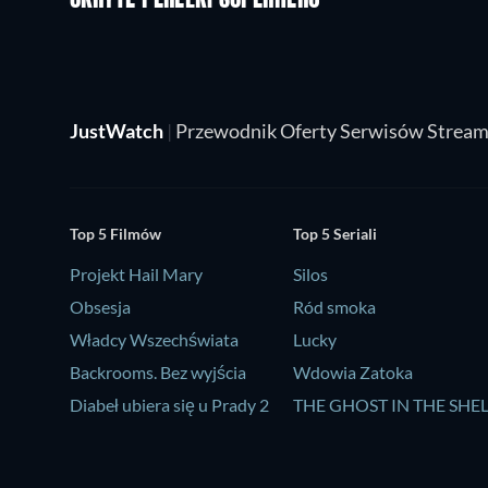
UKRYTE PEREŁKI SUPERHERO
JustWatch
|
Przewodnik Oferty Serwisów Strea
Top 5 Filmów
Top 5 Seriali
Projekt Hail Mary
Silos
Obsesja
Ród smoka
Władcy Wszechświata
Lucky
Backrooms. Bez wyjścia
Wdowia Zatoka
Diabeł ubiera się u Prady 2
THE GHOST IN THE SHE