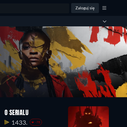
Zaloguj się
O SERIALU
1433.
-78