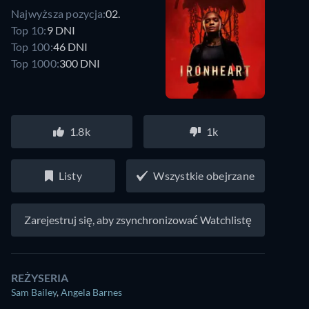
Najwyższa pozycja:
02.
Top 10:
9 DNI
Top 100:
46 DNI
Top 1000:
300 DNI
1.8k
1k
Listy
Wszystkie obejrzane
Zarejestruj się, aby zsynchronizować Watchlistę
REŻYSERIA
Sam Bailey
,
Angela Barnes