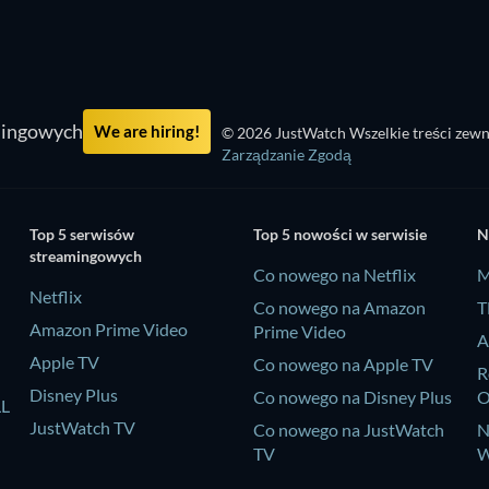
mingowych
We are hiring!
© 2026 JustWatch Wszelkie treści zewn
Zarządzanie Zgodą
Top 5 serwisów
Top 5 nowości w serwisie
N
streamingowych
Co nowego na Netflix
M
Netflix
Co nowego na Amazon
T
Amazon Prime Video
Prime Video
A
Apple TV
Co nowego na Apple TV
R
Disney Plus
Co nowego na Disney Plus
LL
JustWatch TV
Co nowego na JustWatch
N
TV
W