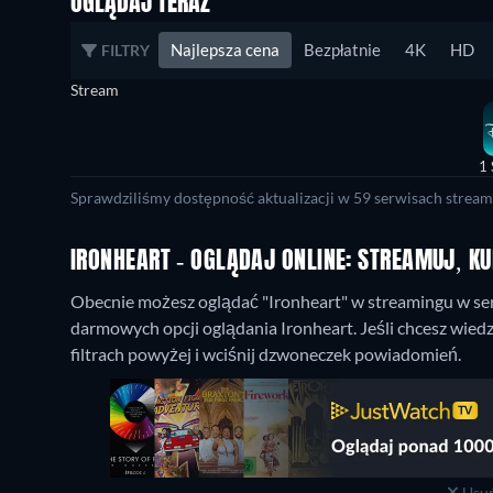
OGLĄDAJ TERAZ
Najlepsza cena
Bezpłatnie
4K
HD
FILTRY
Stream
1 
Sprawdziliśmy dostępność aktualizacji w 59 serwisach stream
IRONHEART - OGLĄDAJ ONLINE: STREAMUJ, K
Obecnie możesz oglądać "Ironheart" w streamingu w ser
darmowych opcji oglądania Ironheart. Jeśli chcesz wiedz
filtrach powyżej i wciśnij dzwoneczek powiadomień.
Usuń