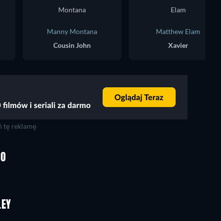
Manny Montana
Matthew Elam
Cousin John
Xavier
 tę reklamę
TV
TV
MO
TV
TV
TV
TV
Sezon 4
Sezon 1
LEY
TV
TV