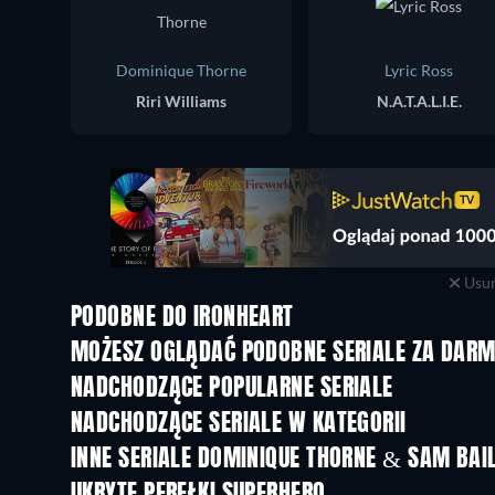
Dominique Thorne
Lyric Ross
Riri Williams
N.A.T.A.L.I.E.
Usuń
PODOBNE DO IRONHEART
TV
TV
MOŻESZ OGLĄDAĆ PODOBNE SERIALE ZA DAR
TV
TV
NADCHODZĄCE POPULARNE SERIALE
TV
TV
NADCHODZĄCE SERIALE W KATEGORII
Sezon 2
Sezon 1
INNE SERIALE DOMINIQUE THORNE & SAM BAI
TV
TV