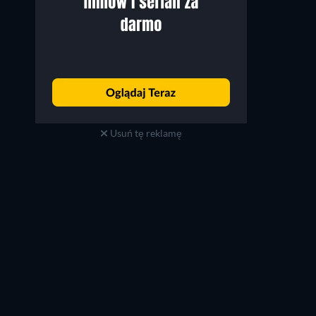
Anji White
Eric André
Ronnie Williams
Rampage
Usuń tę reklamę
TV
TV
TV
TV
TV
TV
Sezon 2
Sezon 3
TV
TV
TV