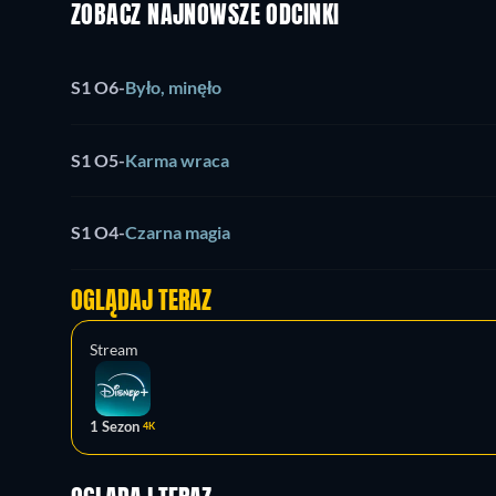
ZOBACZ NAJNOWSZE ODCINKI
S1 O6
-
Było, minęło
S1 O5
-
Karma wraca
S1 O4
-
Czarna magia
OGLĄDAJ TERAZ
Stream
1 Sezon
4K