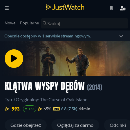
Nowe
Popularne
Obecnie dostępny w 1 serwisie streamingowym.
KLĄTWA WYSPY DĘBÓW
(2014)
Tytuł Oryginalny: The Curse of Oak Island
993.
65%
6.8 (7.5k)
44min
+64
Gdzie obejrzeć
Oglądaj za darmo
Odcinki