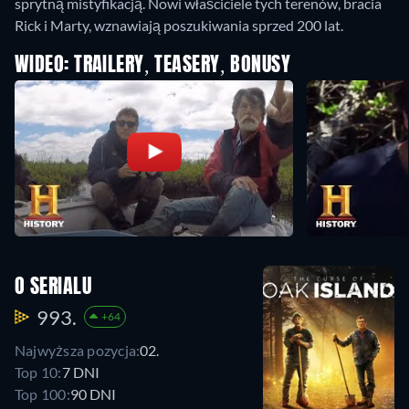
sprytną mistyfikacją. Nowi właściciele tych terenów, bracia
Rick i Marty, wznawiają poszukiwania sprzed 200 lat.
WIDEO: TRAILERY, TEASERY, BONUSY
O SERIALU
993.
+64
Najwyższa pozycja:
02.
Top 10:
7 DNI
Top 100:
90 DNI