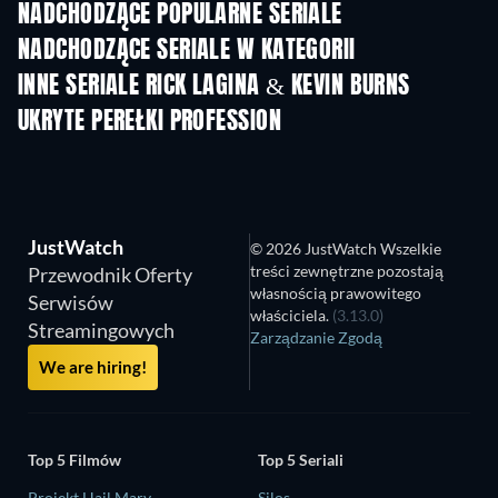
NADCHODZĄCE POPULARNE SERIALE
TV
TV
NADCHODZĄCE SERIALE W KATEGORII
Sezon 2
Sezon 1
Sez
INNE SERIALE RICK LAGINA & KEVIN BURNS
TV
UKRYTE PEREŁKI PROFESSION
TV
TV
JustWatch
© 2026 JustWatch Wszelkie
treści zewnętrzne pozostają
Przewodnik Oferty
własnością prawowitego
Serwisów
właściciela.
(3.13.0)
Streamingowych
Zarządzanie Zgodą
We are hiring!
Top 5 Filmów
Top 5 Seriali
Projekt Hail Mary
Silos