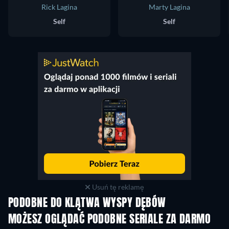
Rick Lagina
Marty Lagina
Self
Self
Usuń tę reklamę
PODOBNE DO KLĄTWA WYSPY DĘBÓW
TV
TV
MOŻESZ OGLĄDAĆ PODOBNE SERIALE ZA DARMO
TV
TV