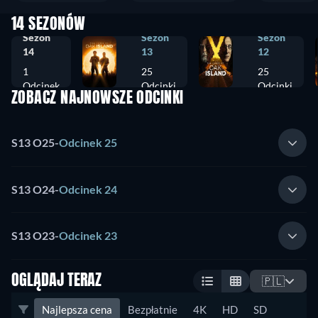
14 SEZONÓW
Sezon
Sezon
Sezon
14
13
12
1
25
25
Odcinek
Odcinki
Odcinki
ZOBACZ NAJNOWSZE ODCINKI
S13 O25
-
Odcinek 25
S13 O24
-
Odcinek 24
S13 O23
-
Odcinek 23
OGLĄDAJ TERAZ
🇵🇱
Najlepsza cena
Bezpłatnie
4K
HD
SD