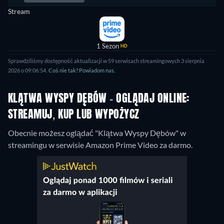
Stream
1 Sezon
HD
Sprawdziliśmy dostępność aktualizacji w 59 serwisach streamingowych 3 sierpnia
2026 o 09:06:54.
Coś nie tak? Powiadom nas.
KLĄTWA WYSPY DĘBÓW - OGLĄDAJ ONLINE:
STREAMUJ, KUP LUB WYPOŻYCZ
Obecnie możesz oglądać "Klątwa Wyspy Dębów" w
streamingu w serwisie Amazon Prime Video za darmo.