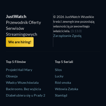
JustWatch
© 2026 JustWatch Wszelkie
treści zewnętrzne pozostają
Przewodnik Oferty
własnością prawowitego
Serwisów
właściciela.
(3.13.0)
Streamingowych
Zarządzanie Zgodą
We are hiring!
Top 5 Filmów
Top 5 Seriali
Projekt Hail Mary
Silos
Obsesja
Lucky
Władcy Wszechświata
Ród smoka
Backrooms. Bez wyjścia
Wdowia Zatoka
Diabeł ubiera się u Prady 2
Stamtąd