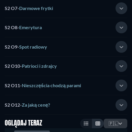
S2 O7
-
Darmowe frytki
S2 O8
-
Emerytura
S2 O9
-
Spot radiowy
S2 O10
-
Patrioci i zdrajcy
S2 O11
-
Nieszczęścia chodzą parami
S2 O12
-
Za jaką cenę?
OGLĄDAJ TERAZ
🇵🇱