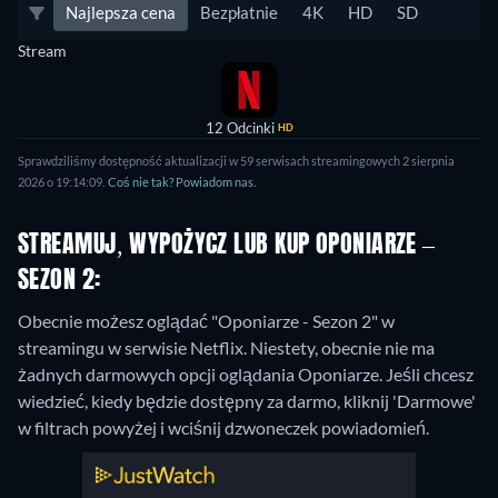
Najlepsza cena
Bezpłatnie
4K
HD
SD
Stream
12 Odcinki
HD
Sprawdziliśmy dostępność aktualizacji w 59 serwisach streamingowych 2 sierpnia
2026 o 19:14:09.
Coś nie tak? Powiadom nas.
STREAMUJ, WYPOŻYCZ LUB KUP OPONIARZE –
SEZON 2:
Obecnie możesz oglądać "Oponiarze - Sezon 2" w
streamingu w serwisie Netflix.
Niestety, obecnie nie ma
żadnych darmowych opcji oglądania Oponiarze. Jeśli chcesz
wiedzieć, kiedy będzie dostępny za darmo, kliknij 'Darmowe'
w filtrach powyżej i wciśnij dzwoneczek powiadomień.