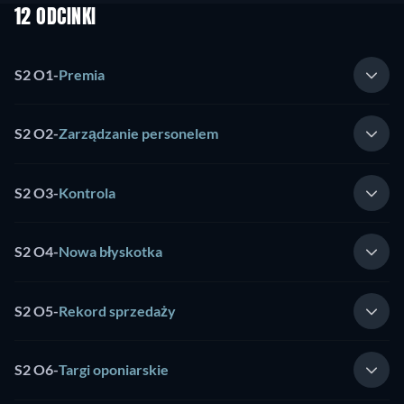
12 ODCINKI
S2 O1
-
Premia
S2 O2
-
Zarządzanie personelem
S2 O3
-
Kontrola
S2 O4
-
Nowa błyskotka
S2 O5
-
Rekord sprzedaży
S2 O6
-
Targi oponiarskie