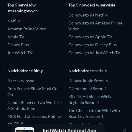
Top 5 serwisów
Top 5 nowości w serwisie
streamingowych
Co nowego na Netflix
Netflix
Co nowego na Amazon Prime
Amazon Prime Video
Video
Apple TV
Co nowego na Apple TV
Disney Plus
Co nowego na Disney Plus
JustWatch TV
Co nowego na JustWatch TV
Nadchodzące filmy
Nadchodzące seriale
A teraz wiosna
Kulawe konie Sezon 6
Rory Scovel: Show Must Go
Dżentelmeni Sezon 2
On
Miłość jest ślepa: Wielka
Nando Between Two Worlds -
Brytania Sezon 3
A Sintonia Film
The Chosen in the Wild with
MLB Field of Dreams: Phillies
Bear Grylls Sezon 1
vs. Twins
Mourinho Sezon 1
This, That, and Everything in