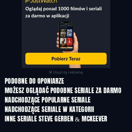
Usuń tę reklamę
PODOBNE DO OPONIARZE
TV
TV
MOŻESZ OGLĄDAĆ PODOBNE SERIALE ZA DARMO
TV
NADCHODZĄCE POPULARNE SERIALE
TV
TV
NADCHODZĄCE SERIALE W KATEGORII
Sezon 2
Sezon 1
Sez
INNE SERIALE STEVE GERBEN & MCKEEVER
TV
TV