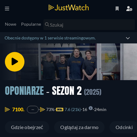
Nowe
Popularne
Obecnie dostępny w 1 serwisie streamingowym.
OPONIARZE
- SEZON 2
(2025)
7100.
73%
7.6 (21k)
16
24min
—
Gdzie obejrzeć
Oglądaj za darmo
Odcinki