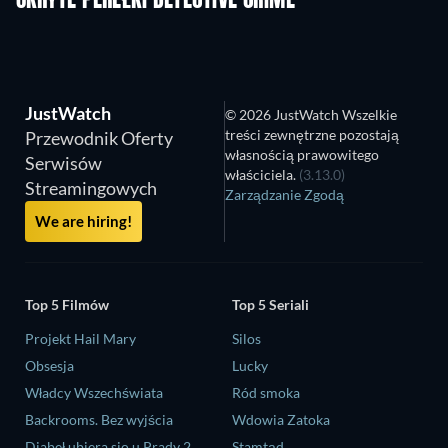
UKRYTE PEREŁKI DETECTIVE CRIME
JustWatch
© 2026 JustWatch Wszelkie
treści zewnętrzne pozostają
Przewodnik Oferty
własnością prawowitego
Serwisów
właściciela.
(3.13.0)
Streamingowych
Zarządzanie Zgodą
We are hiring!
Top 5 Filmów
Top 5 Seriali
Projekt Hail Mary
Silos
Obsesja
Lucky
Władcy Wszechświata
Ród smoka
Backrooms. Bez wyjścia
Wdowia Zatoka
Diabeł ubiera się u Prady 2
Stamtąd