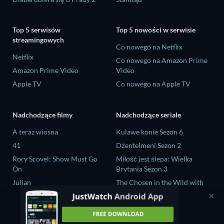
Top 5 serwisów
Top 5 nowości w serwisie
streamingowych
Co nowego na Netflix
Netflix
Co nowego na Amazon Prime
Amazon Prime Video
Video
Apple TV
Co nowego na Apple TV
Nadchodzące filmy
Nadchodzące seriale
A teraz wiosna
Kulawe konie Sezon 6
41
Dżentelmeni Sezon 2
Rory Scovel: Show Must Go
Miłość jest ślepa: Wielka
On
Brytania Sezon 3
Julian
The Chosen in the Wild with
Bear Grylls Sezon 1
Nando Between Two Worlds -
A Sintonia Film
Mourinho Sezon 1