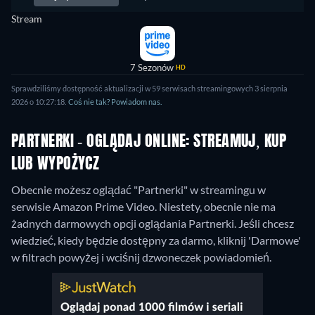
Stream
7 Sezonów
HD
Sprawdziliśmy dostępność aktualizacji w 59 serwisach streamingowych 3 sierpnia
2026 o 10:27:18.
Coś nie tak? Powiadom nas.
PARTNERKI - OGLĄDAJ ONLINE: STREAMUJ, KUP
LUB WYPOŻYCZ
Obecnie możesz oglądać "Partnerki" w streamingu w
serwisie Amazon Prime Video.
Niestety, obecnie nie ma
żadnych darmowych opcji oglądania Partnerki. Jeśli chcesz
wiedzieć, kiedy będzie dostępny za darmo, kliknij 'Darmowe'
w filtrach powyżej i wciśnij dzwoneczek powiadomień.