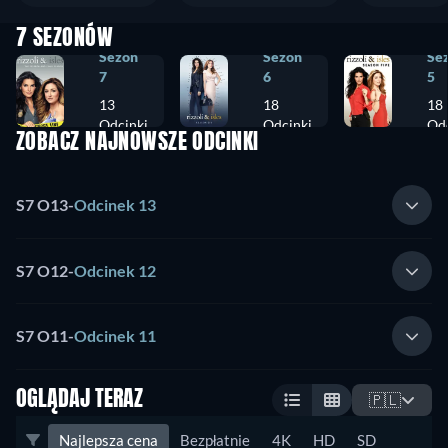
7 SEZONÓW
Sezon
Sezon
Se
7
6
5
13
18
18
Odcinki
Odcinki
Odc
ZOBACZ NAJNOWSZE ODCINKI
S7 O13
-
Odcinek 13
S7 O12
-
Odcinek 12
S7 O11
-
Odcinek 11
OGLĄDAJ TERAZ
🇵🇱
Najlepsza cena
Bezpłatnie
4K
HD
SD