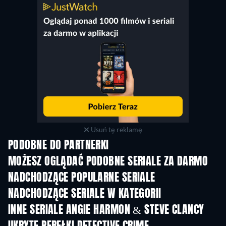
Usuń tę reklamę
PODOBNE DO PARTNERKI
TV
TV
MOŻESZ OGLĄDAĆ PODOBNE SERIALE ZA DARMO
TV
TV
NADCHODZĄCE POPULARNE SERIALE
TV
TV
NADCHODZĄCE SERIALE W KATEGORII
Sezon 6
Sezon 2
Sez
INNE SERIALE ANGIE HARMON & STEVE CLANCY
TV
TV
TV
TV