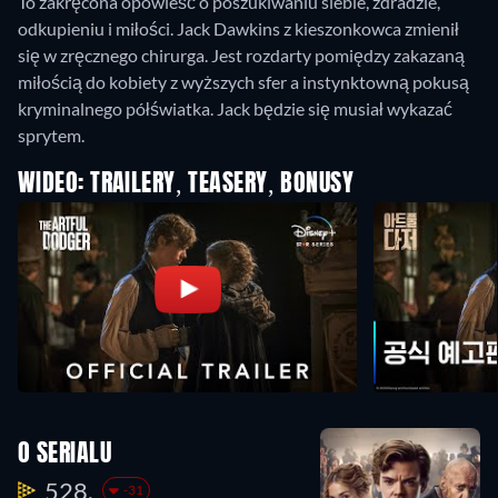
To zakręcona opowieść o poszukiwaniu siebie, zdradzie,
odkupieniu i miłości. Jack Dawkins z kieszonkowca zmienił
się w zręcznego chirurga. Jest rozdarty pomiędzy zakazaną
miłością do kobiety z wyższych sfer a instynktowną pokusą
kryminalnego półświatka. Jack będzie się musiał wykazać
sprytem.
WIDEO: TRAILERY, TEASERY, BONUSY
O SERIALU
528.
-31