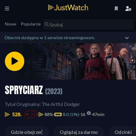
Nowe
Popularne
Obecnie dostępny w 1 serwisie streamingowym.
SPRYCIARZ
(2023)
Tytuł Oryginalny: The Artful Dodger
528.
88%
8.0 (19k)
16
47min
-31
Gdzie obejrzeć
Oglądaj za darmo
Odcinki