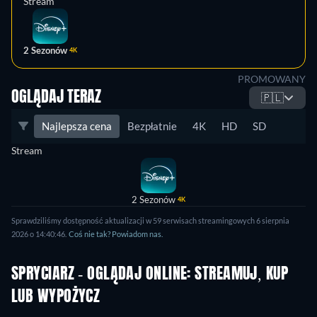
Stream
2 Sezonów
4K
PROMOWANY
OGLĄDAJ TERAZ
🇵🇱
Najlepsza cena
Bezpłatnie
4K
HD
SD
Stream
2 Sezonów
4K
Sprawdziliśmy dostępność aktualizacji w 59 serwisach streamingowych 6 sierpnia
2026 o 14:40:46.
Coś nie tak? Powiadom nas.
SPRYCIARZ - OGLĄDAJ ONLINE: STREAMUJ, KUP
LUB WYPOŻYCZ