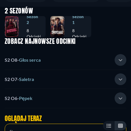
2 SEZONÓW
Sezon
Sezon
2
1
8
8
Odcinki
Odcinki
ZOBACZ NAJNOWSZE ODCINKI
S2 O8
-
Głos serca
S2 O7
-
Saletra
S2 O6
-
Pępek
OGLĄDAJ TERAZ