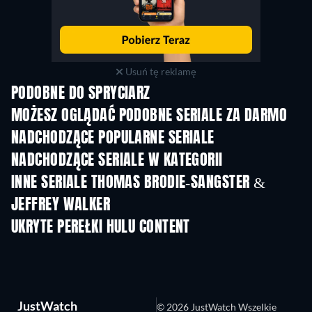
Usuń tę reklamę
PODOBNE DO SPRYCIARZ
TV
TV
MOŻESZ OGLĄDAĆ PODOBNE SERIALE ZA DARMO
TV
TV
NADCHODZĄCE POPULARNE SERIALE
TV
TV
NADCHODZĄCE SERIALE W KATEGORII
Sezon 2
Sezon 1
Sez
INNE SERIALE THOMAS BRODIE-SANGSTER &
JEFFREY WALKER
TV
TV
UKRYTE PEREŁKI HULU CONTENT
TV
JustWatch
© 2026 JustWatch Wszelkie