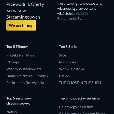
treści zewnętrzne pozostają
Przewodnik Oferty
własnością prawowitego
Serwisów
właściciela.
(3.13.0)
Streamingowych
Zarządzanie Zgodą
We are hiring!
Top 5 Filmów
Top 5 Seriali
Projekt Hail Mary
Silos
Obsesja
Ród smoka
Władcy Wszechświata
Wdowia Zatoka
Diabeł ubiera się u Prady 2
Lucky
Backrooms. Bez wyjścia
THE GHOST IN THE SHELL
Top 5 serwisów
Top 5 nowości w serwisie
streamingowych
Co nowego na Netflix
Netflix
Co nowego na Amazon Prime