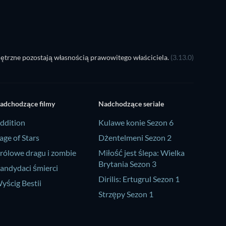
ętrzne pozostają własnością prawowitego właściciela.
(3.13.0)
adchodzące filmy
Nadchodzące seriale
ddition
Kulawe konie Sezon 6
age of Stars
Dżentelmeni Sezon 2
rólowe dragu i zombie
Miłość jest ślepa: Wielka
Brytania Sezon 3
andydaci śmierci
Dirilis: Ertugrul Sezon 1
yścig Bestii
Strzępy Sezon 1