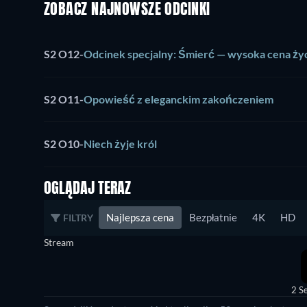
ZOBACZ NAJNOWSZE ODCINKI
S2 O12
-
Odcinek specjalny: Śmierć — wysoka cena ży
S2 O11
-
Opowieść z eleganckim zakończeniem
S2 O10
-
Niech żyje król
OGLĄDAJ TERAZ
Najlepsza cena
Bezpłatnie
4K
HD
FILTRY
Stream
2 S