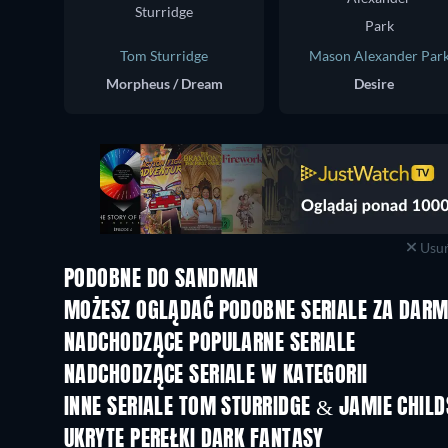
Tom Sturridge
Mason Alexander Par
Morpheus / Dream
Desire
Usuń
PODOBNE DO SANDMAN
TV
TV
MOŻESZ OGLĄDAĆ PODOBNE SERIALE ZA DAR
TV
TV
NADCHODZĄCE POPULARNE SERIALE
TV
TV
NADCHODZĄCE SERIALE W KATEGORII
Sezon 2
Sezon 1
INNE SERIALE TOM STURRIDGE & JAMIE CHILD
TV
TV
UKRYTE PEREŁKI DARK FANTASY
TV