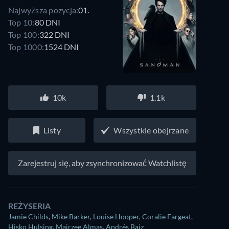
Najwyższa pozycja:
01.
Top 10:
80 DNI
Top 100:
322 DNI
Top 1000:
1524 DNI
10k
1.1k
Listy
Wszystkie obejrzane
Zarejestruj się, aby zsynchronizować Watchlistę
REŻYSERIA
Jamie Childs
,
Mike Barker
,
Louise Hooper
,
Coralie Fargeat
,
Hisko Hulsing
,
Mairzee Almas
,
Andrés Baiz