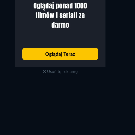
Boyd Holbrook
Boyd Holbrook
The Corinthian
The New Corinthian
Usuń tę reklamę
TV
TV
TV
TV
TV
TV
Sezon 1
Sezon 4
TV