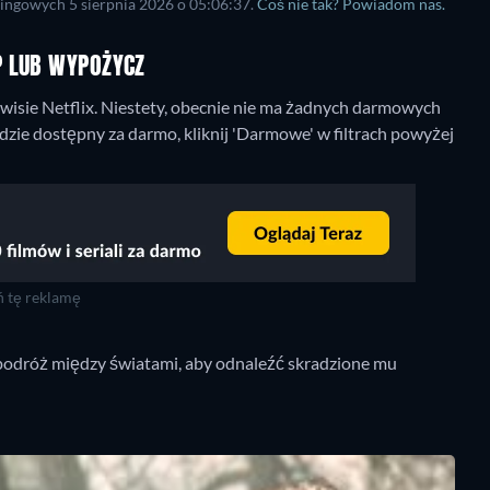
ingowych 5 sierpnia 2026 o 05:06:37.
Coś nie tak? Powiadom nas.
P LUB WYPOŻYCZ
isie Netflix.
Niestety, obecnie nie ma żadnych darmowych
ędzie dostępny za darmo, kliknij 'Darmowe' w filtrach powyżej
 tę reklamę
w podróż między światami, aby odnaleźć skradzione mu