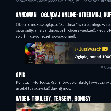
Sprawdziliśmy dostępność aktualizacji w 59 serwisach stream
SANDMAN - OGLĄDAJ ONLINE: STREAMUJ, KU
Obecnie możesz oglądać "Sandman" w streamingu w serw
opcji oglądania Sandman. Jeśli chcesz wiedzieć, kiedy b
i wciśnij dzwoneczek powiadomień.
Usuń
OPIS
Po latach Morfeusz, Król Snów, uwalnia się i wyrusza 
artefakty i odzyskać dawną moc.
WIDEO: TRAILERY, TEASERY, BONUSY