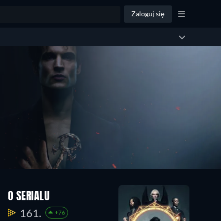
Zaloguj się
O SERIALU
161.
+76