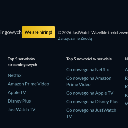
mingowych
We are hiring!
© 2026 JustWatch Wszelkie treści zewn
Zarządzanie Zgodą
Top 5 serwisów
Top 5 nowości w serwisie
N
streamingowych
Co nowego na Netflix
A
Netflix
Co nowego na Amazon
R
Amazon Prime Video
Prime Video
K
Apple TV
Co nowego na Apple TV
K
Disney Plus
Co nowego na Disney Plus
W
JustWatch TV
Co nowego na JustWatch
TV