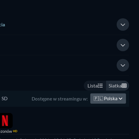
cia
Lista
Siatka
SD
🇵🇱
Polska
Dostępne w streamingu w:
ezonów
HD