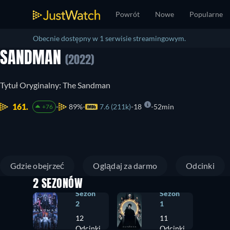
Powrót
Nowe
Popularne
Obecnie dostępny w 1 serwisie streamingowym.
SANDMAN
(2022)
Tytuł Oryginalny: The Sandman
161.
89%
7.6 (211k)
18
52min
+76
Gdzie obejrzeć
Oglądaj za darmo
Odcinki
2 SEZONÓW
Sezon
Sezon
2
1
12
11
Odcinki
Odcinki