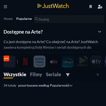
Nowe
Popularne
Dostępne na Arte?
Co jest dostępne na Arte? Co obejrzeć na Arte? JustWatch
zawiera kompletną listę filmów i seriali dostępnych do
obejrzenia w serwisach streamingowych. Nasz katalog Arte
zawiera również wszystkie ostatnie nowości. Uaktualniamy
go codziennie i sortujemy wedlug popularności, aby
umożliwić wybór najlepszych treści do obejrzenia.
Wszystkie
Filmy
Seriale
Masz możliwość filtrowania listy pozycji Arte dzięki
kombinacji różnych atrybutów: daty premiery, kategorii
34 tytuły
posortowane według
Popularność
wiekowej, gatunku i wielu innych. Utworzyliśmy odzielne
TV
TV
strony dla seriali Arte oraz filmów. Łatwo sprawdzisz co
TV
TV
obejrzeć dzięki JustWatch - wyszukiwarce zawartości
TV
serwisów streamingowych.
TV