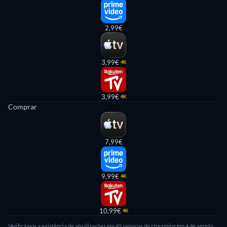
2,99€
3,99€
4K
3,99€
4K
Comprar
7,99€
9,99€
4K
10,99€
4K
Verificámos a existência de atualizações em 45 serviços de streaming em 4 de agosto