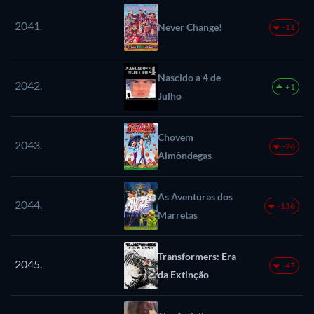
2041.
Never Change!
-11
Nascido a 4 de
2042.
+1
Julho
Chovem
2043.
-26
Almôndegas
As Aventuras dos
2044.
-136
Marretas
Transformers: Era
2045.
-47
da Extinção