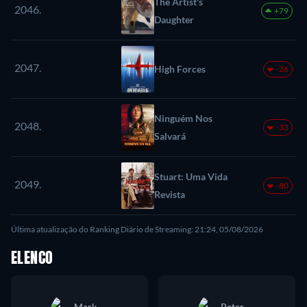
The Artist's
2046.
+79
Daughter
2047.
High Forces
-26
Ninguém Nos
2048.
-33
Salvará
Stuart: Uma Vida
2049.
-80
Revista
Última atualização do Ranking Diário de Streaming: 21:24, 05/08/2026
ELENCO