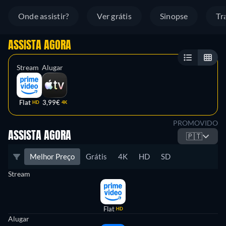
Onde assistir?
Ver grátis
Sinopse
Tr
ASSISTA AGORA
Stream
Alugar
Flat
3,99€
HD
4K
PROMOVIDO
ASSISTA AGORA
🇵🇹
Melhor Preço
Grátis
4K
HD
SD
Stream
Flat
HD
Alugar