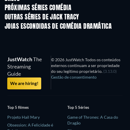
PRÓXIMAS SÉRIES COMÉDIA
Temporada 6
Temporada 2
Tempora
OUTRAS SÉRIES DE JACK TRACY
Série
Série
S
JOIAS ESCONDIDAS DE COMÉDIA DRAMÁTICA
JustWatch
The
© 2026 JustWatch Todos os conteúdos
externos continuam a ser propriedade
Streaming
do seu legítimo proprietário.
(3.13.0)
Guide
Gestão de consentimento
We are hiring!
Top 5 filmes
Top 5 Séries
Projeto Hail Mary
Game of Thrones: A Casa do
Dragão
Obsession: A Felicidade é