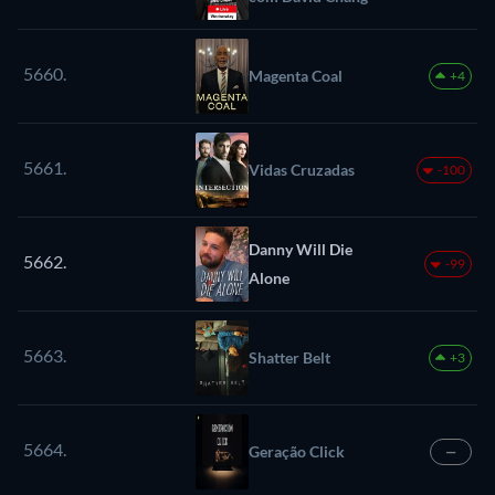
5660.
Magenta Coal
+4
5661.
Vidas Cruzadas
-100
Danny Will Die
5662.
-99
Alone
5663.
Shatter Belt
+3
5664.
Geração Click
—