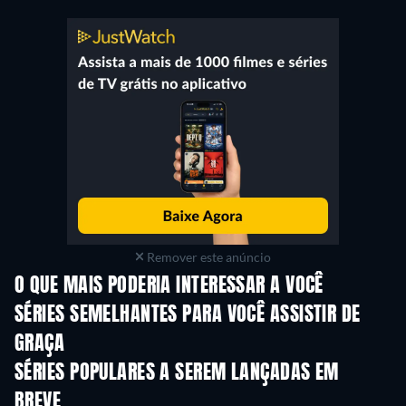
Remover este anúncio
O QUE MAIS PODERIA INTERESSAR A VOCÊ
Série
Série
S
SÉRIES SEMELHANTES PARA VOCÊ ASSISTIR DE
GRAÇA
Série
Série
S
SÉRIES POPULARES A SEREM LANÇADAS EM
BREVE
Série
Série
S