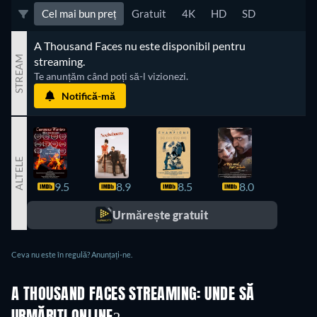
Cel mai bun preț
Gratuit
4K
HD
SD
A Thousand Faces nu este disponibil pentru 
STREAM
streaming.
Te anunțăm când poți să-l vizionezi.
Notifică-mă
ALTELE
9.5
8.9
8.5
8.0
7.6
Urmărește gratuit
Ceva nu este în regulă? Anunțați-ne.
A THOUSAND FACES STREAMING: UNDE SĂ