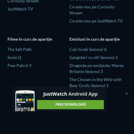
Curiosity Stream
Ce este nou pe Curiosity
JustWatch TV
Stream
Ce este nou pe JustWatch TV
Filme în curs de apariție
Emisiuni în curs de apariție
The Salt Path
Caii înceți Sezonul 6
Susie Q
Gangsteri cu stil Sezonul 2
Paw Patrol 3
Dragoste pe nevăzute: Marea
Britanie Sezonul 3
The Chosen in the Wild with
Bear Grylls Sezonul 1
Naked and Afraid: Global
Showdown Sezonul 1