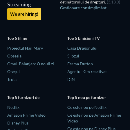
deținătorului de drepturi.
(3.13.0)
Streaming
Gestionare consimțământ
We are hiring!
Top 5 filme
Top 5 Emisiuni TV
Proiectul Hail Mary
Casa Dragonului
Obsesia
Silozul
Omul-Păianjen: O nouă zi
Ferma Dutton
Orașul
Agentul Kim reactivat
Troia
DIN
Top 5 furnizori de
Top 5 nou pe furnizor
Netflix
Ce este nou pe Netflix
Amazon Prime Video
Ce este nou pe Amazon Prime
Video
Disney Plus
Ce este nou pe Disney Plus