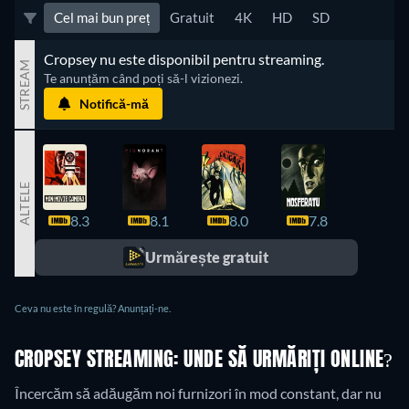
Cel mai bun preț
Gratuit
4K
HD
SD
Cropsey nu este disponibil pentru streaming.
STREAM
Te anunțăm când poți să-l vizionezi.
Notifică-mă
ALTELE
8.3
8.1
8.0
7.8
7.6
Urmărește gratuit
Ceva nu este în regulă? Anunțați-ne.
CROPSEY STREAMING: UNDE SĂ URMĂRIȚI ONLINE?
Încercăm să adăugăm noi furnizori în mod constant, dar nu