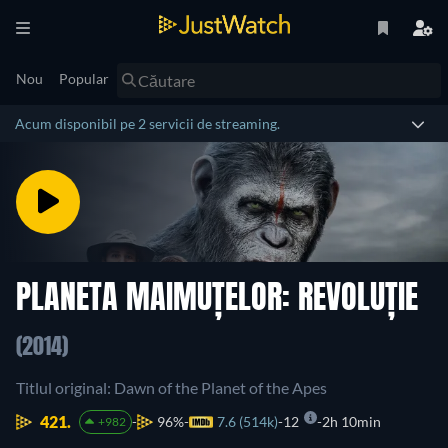
Nou
Popular
Acum disponibil pe 2 servicii de streaming.
PLANETA MAIMUȚELOR: REVOLUȚIE
(2014)
Titlul original: Dawn of the Planet of the Apes
421.
96%
7.6 (514k)
12
2h 10min
+982