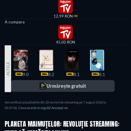
12,99 RON
HD
A cumpara
45,00 RON
ALTELE
9.0
8.2
8.1
8.1
7.8
Urmărește gratuit
Am verificat actualizările din 32 servicii de streaming pe 7 august 2026 la
05:07:06.
Ceva nu este în regulă? Anunțați-ne.
PLANETA MAIMUȚELOR: REVOLUȚIE STREAMING: