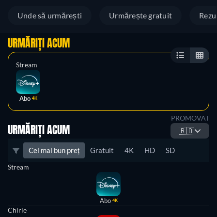
Unde să urmărești
Urmărește gratuit
Rezu
URMĂRIȚI ACUM
Stream
Abo
4K
PROMOVAT
URMĂRIȚI ACUM
🇷🇴
Cel mai bun preț
Gratuit
4K
HD
SD
Stream
Abo
4K
Chirie