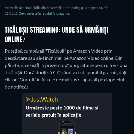
Am verificat actualizările din 32 servicii de streaming pe 6 august 2026 la
21:01:12.
Ceva nu este în regulă? Anunțați-ne.
TICĂLOȘII STREAMING: UNDE SĂ URMĂRIȚI
ONLINE?
Puteți să cumpărați "Ticăloșii" pe Amazon Video prin
descărcare sau să-l închiriați pe Amazon Video online.
Din
păcate, nu există în prezent opțiuni gratuite pentru a viziona
Ticăloșii. Dacă doriți să știți când va fi disponibil gratuit, dați
clic pe 'Gratuit' în filtrele de mai sus și apăsați pe clopoțelul
de notificări.