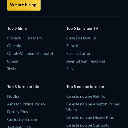
We are hiring!
Top 5 filme
Top 5 Emisiuni TV
Proiectul Hail Mary
Casa Dragonului
Obsesia
Silozul
Omul-Păianjen: O nouă zi
Ferma Dutton
Orașul
Agentul Kim reactivat
Troia
DIN
Top 5 furnizori de
Top 5 nou pe furnizor
Netflix
Ce este nou pe Netflix
Amazon Prime Video
Ce este nou pe Amazon Prime
Video
Disney Plus
Ce este nou pe Disney Plus
Curiosity Stream
Ce este nou pe Curiosity
JustWatch TV