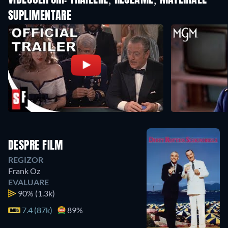
VIDEOCLIPURI: TRAILERE, RECLAME, MATERIALE
SUPLIMENTARE
DESPRE FILM
REGIZOR
Frank Oz
EVALUARE
90%
(1.3k)
7.4 (87k)
89%