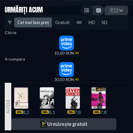
URMĂRIȚI ACUM
🇷🇴
Cel mai bun preț
Gratuit
4K
HD
SD
Chirie
10,00 RON
HD
A cumpara
30,00 RON
HD
ALTELE
8.2
8.1
7.8
7.8
7.7
Urmărește gratuit