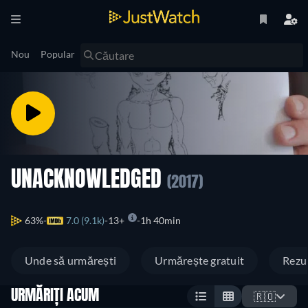
Nou
Popular
UNACKNOWLEDGED
(2017)
63%
7.0 (9.1k)
13+
1h 40min
Unde să urmărești
Urmărește gratuit
Rezu
URMĂRIȚI ACUM
🇷🇴