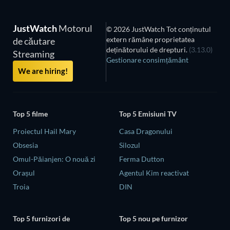
JustWatch
Motorul
© 2026 JustWatch Tot conținutul
extern rămâne proprietatea
de căutare
deținătorului de drepturi.
(3.13.0)
Streaming
Gestionare consimțământ
We are hiring!
Top 5 filme
Top 5 Emisiuni TV
Proiectul Hail Mary
Casa Dragonului
Obsesia
Silozul
Omul-Păianjen: O nouă zi
Ferma Dutton
Orașul
Agentul Kim reactivat
Troia
DIN
Top 5 furnizori de
Top 5 nou pe furnizor