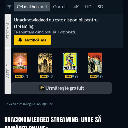
Cel mai bun preț
Gratuit
4K
HD
SD
Unacknowledged nu este disponibil pentru 
STREAM
streaming.
Te anunțăm când poți să-l vizionezi.
Notifică-mă
ALTELE
8.3
8.2
8.0
8.0
7.9
Urmărește gratuit
Ceva nu este în regulă? Anunțați-ne.
UNACKNOWLEDGED STREAMING: UNDE SĂ