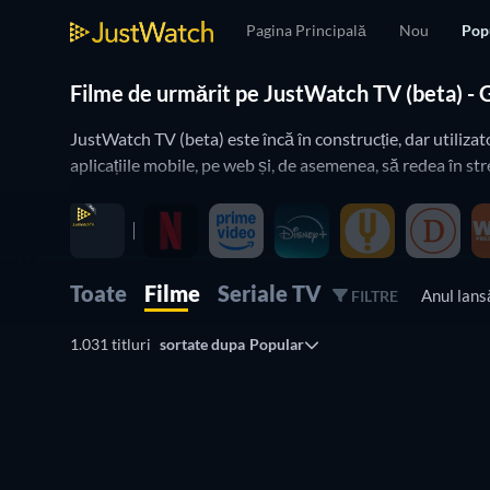
Pagina Principală
Nou
Pop
Filme de urmărit pe JustWatch TV (beta) - 
JustWatch TV (beta) este încă în construcție, dar utilizato
aplicațiile mobile, pe web și, de asemenea, să redea în str
Toate
Filme
Seriale TV
Anul lans
FILTRE
1.031 titluri
sortate dupa
Popular