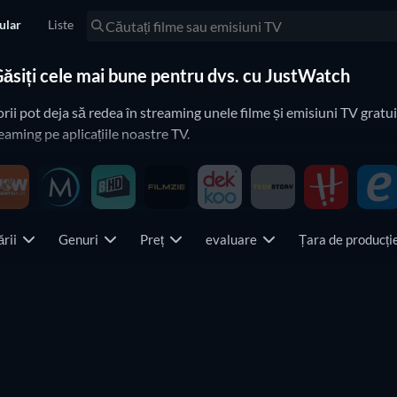
ular
Liste
Găsiți cele mai bune pentru dvs. cu JustWatch
rii pot deja să redea în streaming unele filme și emisiuni TV gratuit
eaming pe aplicațiile noastre TV.
ării
Genuri
Preț
evaluare
Țara de producț