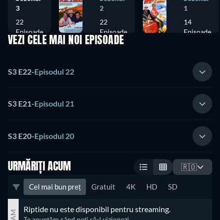
3
2
1
22
22
14
Episoade
Episoade
Episoade
VEZI CELE MAI NOI EPISOADE
S3 E22
-
Episodul 22
S3 E21
-
Episodul 21
S3 E20
-
Episodul 20
URMĂRIȚI ACUM
🇷🇴
Cel mai bun preț
Gratuit
4K
HD
SD
Riptide nu este disponibil pentru streaming.
Te anunțăm când poți să-l vizionezi.