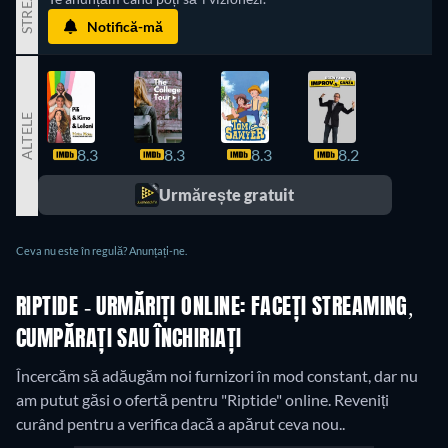
STREAM
Notifică-mă
ALTELE
8.3
8.3
8.3
8.2
7.9
Urmărește gratuit
Ceva nu este în regulă? Anunțați-ne.
RIPTIDE - URMĂRIȚI ONLINE: FACEȚI STREAMING,
CUMPĂRAȚI SAU ÎNCHIRIAȚI
Încercăm să adăugăm noi furnizori în mod constant, dar nu
am putut găsi o ofertă pentru "Riptide" online. Reveniți
curând pentru a verifica dacă a apărut ceva nou..