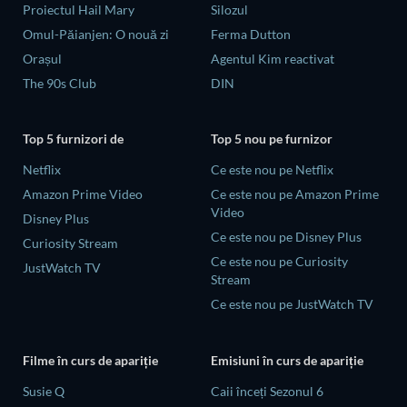
Proiectul Hail Mary
Silozul
Omul-Păianjen: O nouă zi
Ferma Dutton
Orașul
Agentul Kim reactivat
The 90s Club
DIN
Top 5 furnizori de
Top 5 nou pe furnizor
Netflix
Ce este nou pe Netflix
Amazon Prime Video
Ce este nou pe Amazon Prime
Video
Disney Plus
Ce este nou pe Disney Plus
Curiosity Stream
Ce este nou pe Curiosity
JustWatch TV
Stream
Ce este nou pe JustWatch TV
Filme în curs de apariție
Emisiuni în curs de apariție
Susie Q
Caii înceți Sezonul 6