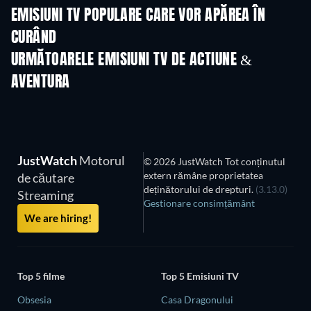
EMISIUNI TV POPULARE CARE VOR APĂREA ÎN
CURÂND
TV
TV
URMĂTOARELE EMISIUNI TV DE ACTIUNE &
AVENTURA
Sezonul 2
Sezonul 1
Sezon
JustWatch
Motorul
© 2026 JustWatch Tot conținutul
extern rămâne proprietatea
de căutare
deținătorului de drepturi.
(3.13.0)
Streaming
Gestionare consimțământ
We are hiring!
Top 5 filme
Top 5 Emisiuni TV
Obsesia
Casa Dragonului