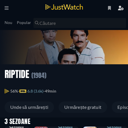
Nou
Popular
RIPTIDE
(1984)
56%
6.8 (3.6k)
49min
Unde să urmărești
Urmărește gratuit
Epis
3 SEZOANE
Sezonul
Sezonul
Sezonul