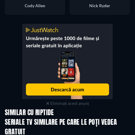
Cody Allen
Nick Ryder
Eliminați acest anunț
SIMILAR CU RIPTIDE
TV
TV
SERIALE TV SIMILARE PE CARE LE POȚI VEDEA
GRATUIT
TV
TV