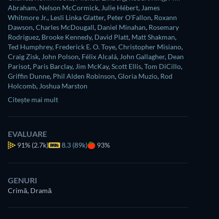
Abraham
,
Nelson McCormick
,
Julie Hébert
,
James
Whitmore Jr.
,
Lesli Linka Glatter
,
Peter O'Fallon
,
Roxann
Dawson
,
Charles McDougall
,
Daniel Minahan
,
Rosemary
Rodriguez
,
Brooke Kennedy
,
David Platt
,
Matt Shakman
,
Ted Humphrey
,
Frederick E. O. Toye
,
Christopher Misiano
,
Craig Zisk
,
John Polson
,
Félix Alcalá
,
John Gallagher
,
Dean
Parisot
,
Paris Barclay
,
Jim McKay
,
Scott Ellis
,
Tom DiCillo
,
Griffin Dunne
,
Phil Alden Robinson
,
Gloria Muzio
,
Rod
Holcomb
,
Joshua Marston
Citește mai mult
EVALUARE
91%
(2.7k)
8.3 (89k)
93%
GENURI
Crimă, Dramă