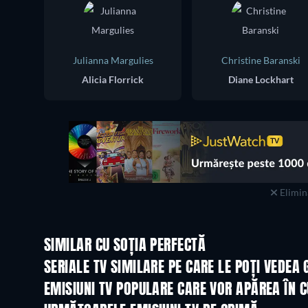
Julianna Margulies
Christine Baranski
Alicia Florrick
Diane Lockhart
Elimina
SIMILAR CU SOȚIA PERFECTĂ
TV
TV
SERIALE TV SIMILARE PE CARE LE POȚI VEDEA 
TV
TV
EMISIUNI TV POPULARE CARE VOR APĂREA ÎN 
TV
TV