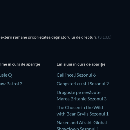
Sezonul 2
Sezonul 1
extern rămâne proprietatea deținătorului de drepturi.
(3.13.0)
ilme în curs de apariție
Emisiuni în curs de apariție
usie Q
Caii înceți Sezonul 6
aw Patrol 3
Gangsteri cu stil Sezonul 2
Dragoste pe nevăzute:
Marea Britanie Sezonul 3
The Chosen in the Wild
with Bear Grylls Sezonul 1
Naked and Afraid: Global
Showdown Sezonul 1