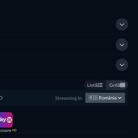
Listă
Grilă
D
🇷🇴
România
Streaming în:
ezoane
HD