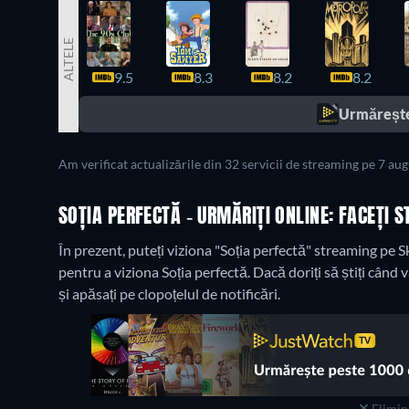
ALTELE
9.5
8.3
8.2
8.2
Urmărește
Am verificat actualizările din 32 servicii de streaming pe 7 au
SOȚIA PERFECTĂ - URMĂRIȚI ONLINE: FACEȚI 
În prezent, puteți viziona "Soția perfectă" streaming pe
pentru a viziona Soția perfectă. Dacă doriți să știți când va 
și apăsați pe clopoțelul de notificări.
Elimina