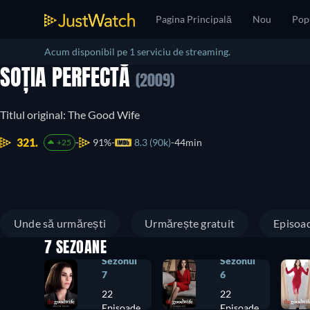
Pagina Principală
Nou
Pop
Acum disponibil pe 1 serviciu de streaming.
SOȚIA PERFECTĂ
(2009)
Titlul original: The Good Wife
321.
91%
8.3 (90k)
44min
+25
Unde să urmărești
Urmărește gratuit
Episoa
7 SEZOANE
Sezonul
Sezonul
7
6
22
22
Episoade
Episoade