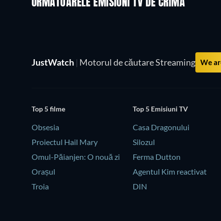
URMĂTOARELE EMISIUNI TV DE CRIMĂ
Sezonul 6
Sezonul 2
JustWatch
|
Motorul de căutare Streaming
We are
Top 5 filme
Top 5 Emisiuni TV
Obsesia
Casa Dragonului
Proiectul Hail Mary
Silozul
Omul-Păianjen: O nouă zi
Ferma Dutton
Orașul
Agentul Kim reactivat
Troia
DIN