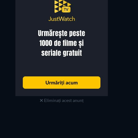
Alan Cumming
Archie Panjabi
Eli Gold
Kalinda Sharma
Eliminați acest anunț
TV
TV
TV
TV
TV
TV