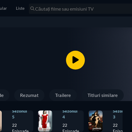
ular
Liste
de
Rezumat
Trailere
Titluri similare
Sezonul
Sezonul
Sezonul
5
4
3
22
22
22
Episoade
Episoade
Episoade