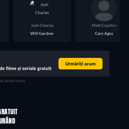
Josh Charles
Matt Czuchry
Will Gardner
Cary Agos
ți acest anunț
TV
TV
GRATUIT
TV
TV
CURÂND
TV
TV