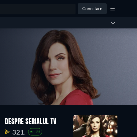
Conectare
Sezonul
Sezonul
DESPRE SERIALUL TV
2
1
23
23
321.
+25
Episoade
Episoade