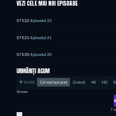
VEZI CELE MAI NOI EPISOADE
S7 E22
-
Episodul 22
S7 E21
-
Episodul 21
S7 E20
-
Episodul 20
URMĂRIȚI ACUM
Cel mai bun preț
Gratuit
4K
HD
S
FILTRE
Stream
7 s