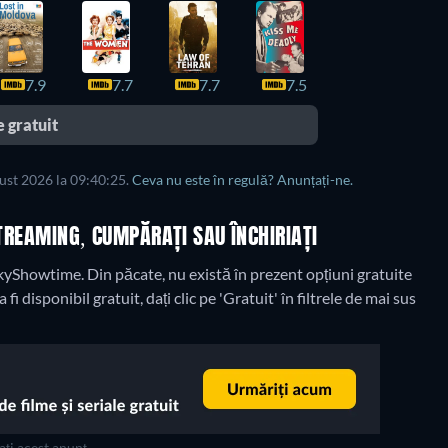
7.9
7.7
7.7
7.5
 gratuit
gust 2026 la 09:40:25.
Ceva nu este în regulă? Anunțați-ne.
STREAMING, CUMPĂRAȚI SAU ÎNCHIRIAȚI
 SkyShowtime.
Din păcate, nu există în prezent opțiuni gratuite
fi disponibil gratuit, dați clic pe 'Gratuit' în filtrele de mai sus
ți acest anunț