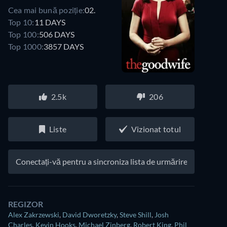
Cea mai bună poziție:
02.
Top 10:
11 DAYS
Top 100:
506 DAYS
Top 1000:
3857 DAYS
2.5k
206
Liste
Vizionat totul
Conectați-vă pentru a sincroniza lista de urmărire
REGIZOR
Alex Zakrzewski
,
David Dworetzky
,
Steve Shill
,
Josh
Charles
,
Kevin Hooks
,
Michael Zinberg
,
Robert King
,
Phil