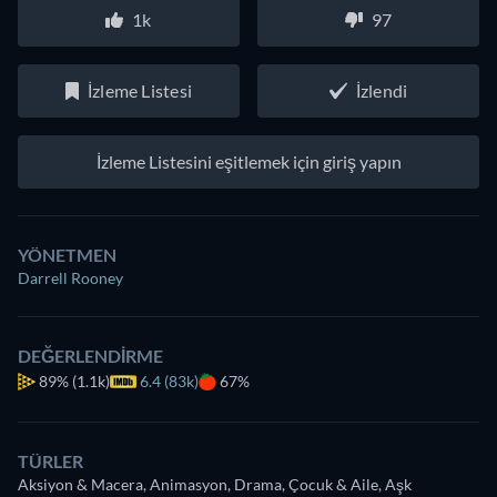
1k
97
İzleme Listesi
İzlendi
İzleme Listesini eşitlemek için giriş yapın
YÖNETMEN
Darrell Rooney
DEĞERLENDIRME
89%
(1.1k)
6.4 (83k)
67%
TÜRLER
Aksiyon & Macera, Animasyon, Drama, Çocuk & Aile, Aşk