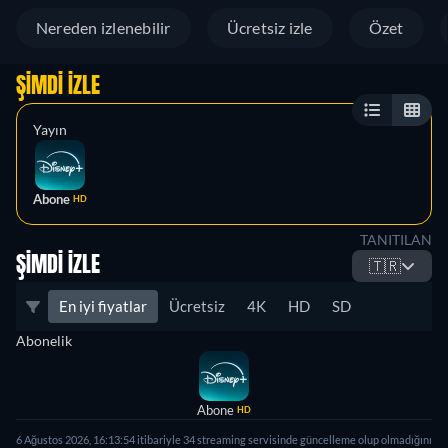
Nereden izlenebilir
Ücretsiz izle
Özet
ŞIMDI İZLE
Yayın
Abone
HD
TANITILAN
ŞIMDI İZLE
🇹🇷
En iyi fiyatlar
Ücretsiz
4K
HD
SD
Abonelik
Abone
HD
6 Ağustos 2026, 16:13:54 itibariyle 34 streaming servisinde güncelleme olup olmadığını