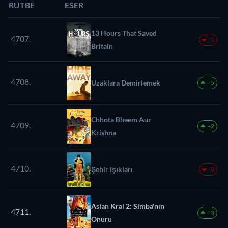
RÜTBE
ESER
13 Hours That Saved
4707.
-1
Britain
4708.
Uzaklara Demirlemek
+5
Chhota Bheem Aur
4709.
+2
Krishna
4710.
Şehir Işıkları
-3
Aslan Kral 2: Simba'nın
4711.
+3
Onuru