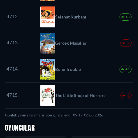
4712.
Sefahat Kurbanı
+3
4713.
Gerçek Masallar
-2
4714.
Bone Trouble
+4
4715.
The Little Shop of Horrors
-2
Günlük yayın sıralamaları son güncellendi: 09:19, 06.08.2026
OYUNCULAR