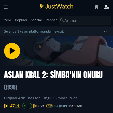
Yeni
Popüler
Sporlar
Rehber
Şu anda 1 yayın platformunda mevcut.
ASLAN KRAL 2: SIMBA'NIN ONURU
(1998)
Orijinal Adı: The Lion King II: Simba's Pride
4711.
89%
6.4 (84k)
1sa 21dk
+3