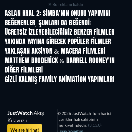
Bu reklamı kaldır
ASLAN KRAL 2: SIMBA'NIN ONURU YAPIMINI
BEĞENENLER, ŞUNLARI DA BEĞENDI:
ÜCRETSIZ IZLEYEBILECIĞINIZ BENZER FILMLER
YAKINDA YAYINA GIRECEK POPÜLER FILMLER
YAKLAŞAN AKSIYON & MACERA FILMLERI
MATTHEW BRODERICK & DARRELL ROONEY'IN
DIĞER FILMLERI
GIZLI KALMIŞ FAMILY ANIMATION YAPIMLARI
TV
JustWatch
Akış
© 2026 JustWatch Tüm harici
içerikler hak sahibinin
Kılavuzu
mülkiyetindedir.
(3.13.0)
We are hiring!
Onay Yönetimi