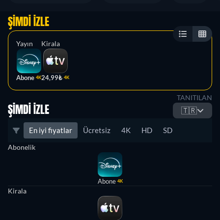
ŞIMDI İZLE
Yayın
Kirala
Abone
24,99₺
4K
4K
TANITILAN
ŞIMDI İZLE
🇹🇷
En iyi fiyatlar
Ücretsiz
4K
HD
SD
Abonelik
Abone
4K
Kirala