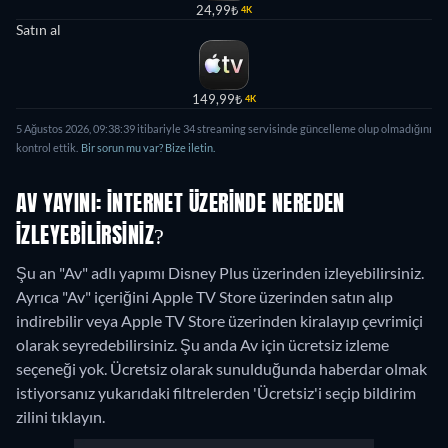
24,99₺
4K
Satın al
149,99₺
4K
5 Ağustos 2026, 09:38:39 itibariyle 34 streaming servisinde güncelleme olup olmadığını
kontrol ettik.
Bir sorun mu var? Bize iletin.
AV YAYINI: İNTERNET ÜZERINDE NEREDEN
IZLEYEBILIRSINIZ?
Şu an "Av" adlı yapımı Disney Plus üzerinden izleyebilirsiniz.
Ayrıca "Av" içeriğini Apple TV Store üzerinden satın alıp
indirebilir veya Apple TV Store üzerinden kiralayıp çevrimiçi
olarak seyredebilirsiniz.
Şu anda Av için ücretsiz izleme
seçeneği yok. Ücretsiz olarak sunulduğunda haberdar olmak
istiyorsanız yukarıdaki filtrelerden 'Ücretsiz'i seçip bildirim
zilini tıklayın.