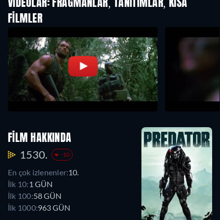
VIDEOLAR: FRAGMANLAR, TANITIMLAR, KISA
FILMLER
FILM HAKKINDA
1530.
-10
En çok izlenenler:
10.
İlk 10:
1 GÜN
İlk 100:
58 GÜN
İlk 1000:
963 GÜN