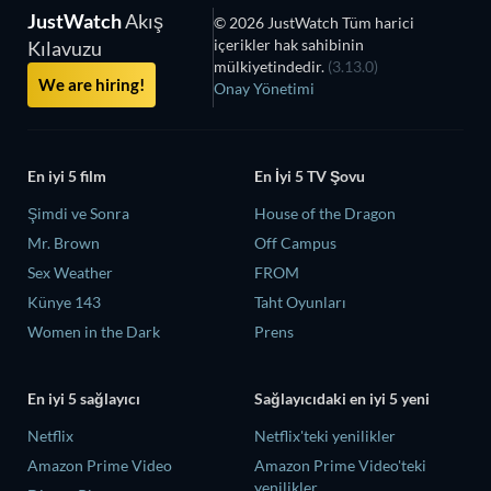
JustWatch
Akış
© 2026 JustWatch Tüm harici
içerikler hak sahibinin
Kılavuzu
mülkiyetindedir.
(3.13.0)
We are hiring!
Onay Yönetimi
En iyi 5 film
En İyi 5 TV Şovu
Şimdi ve Sonra
House of the Dragon
Mr. Brown
Off Campus
Sex Weather
FROM
Künye 143
Taht Oyunları
Women in the Dark
Prens
En iyi 5 sağlayıcı
Sağlayıcıdaki en iyi 5 yeni
Netflix
Netflix'teki yenilikler
Amazon Prime Video
Amazon Prime Video'teki
yenilikler