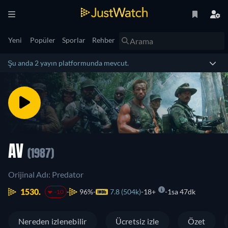
Yeni
Popüler
Sporlar
Rehber
Şu anda 2 yayın platformunda mevcut.
AV
(1987)
Orijinal Adı: Predator
1530.
96%
7.8 (504k)
18+
1sa 47dk
-10
Nereden izlenebilir
Ücretsiz izle
Özet