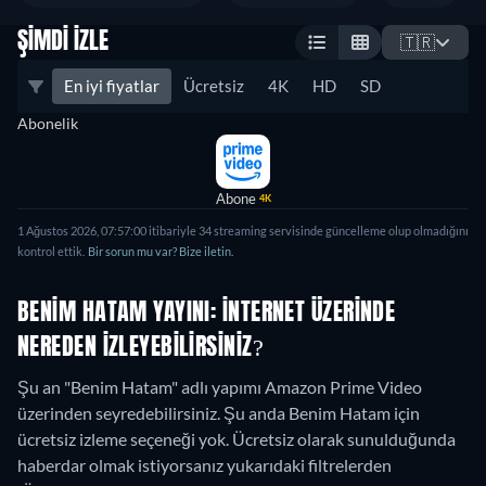
ŞIMDI İZLE
🇹🇷
En iyi fiyatlar
Ücretsiz
4K
HD
SD
Abonelik
Abone
4K
1 Ağustos 2026, 07:57:00 itibariyle 34 streaming servisinde güncelleme olup olmadığını
kontrol ettik.
Bir sorun mu var? Bize iletin.
BENIM HATAM YAYINI: İNTERNET ÜZERINDE
NEREDEN IZLEYEBILIRSINIZ?
Şu an "Benim Hatam" adlı yapımı Amazon Prime Video
üzerinden seyredebilirsiniz.
Şu anda Benim Hatam için
ücretsiz izleme seçeneği yok. Ücretsiz olarak sunulduğunda
haberdar olmak istiyorsanız yukarıdaki filtrelerden