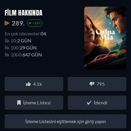
FILM HAKKINDA
289.
+169
En çok izlenenler:
04.
İlk 10:
2 GÜN
İlk 100:
29 GÜN
İlk 1000:
647 GÜN
4.1k
795
İzleme Listesi
İzlendi
İzleme Listesini eşitlemek için giriş yapın