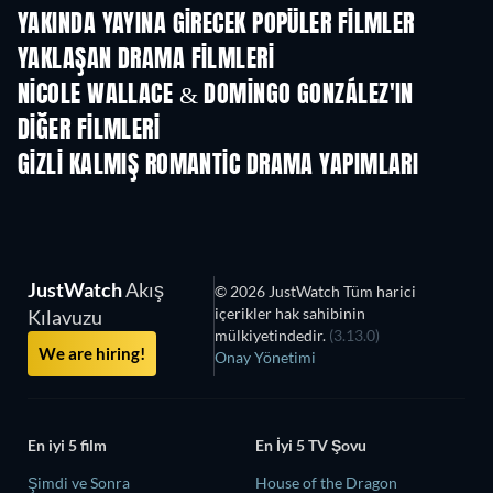
YAKINDA YAYINA GIRECEK POPÜLER FILMLER
YAKLAŞAN DRAMA FILMLERI
NICOLE WALLACE & DOMINGO GONZÁLEZ'IN
DIĞER FILMLERI
GIZLI KALMIŞ ROMANTIC DRAMA YAPIMLARI
JustWatch
Akış
© 2026 JustWatch Tüm harici
içerikler hak sahibinin
Kılavuzu
mülkiyetindedir.
(3.13.0)
We are hiring!
Onay Yönetimi
En iyi 5 film
En İyi 5 TV Şovu
Şimdi ve Sonra
House of the Dragon