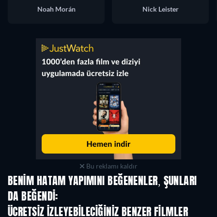
Noah Morán
Nick Leister
Bu reklamı kaldır
BENIM HATAM YAPIMINI BEĞENENLER, ŞUNLARI
DA BEĞENDI:
ÜCRETSIZ IZLEYEBILECIĞINIZ BENZER FILMLER