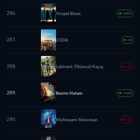
286.
Yozgat Blues
+205
287.
CODA
+3
288.
Labirent: Ölümcül Kaçış
-21
289.
Benim Hatam
+169
290.
Muhteşem Showman
-63