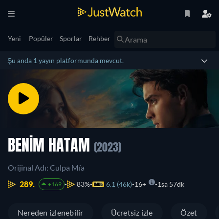
Yeni
Popüler
Sporlar
Rehber
Şu anda 1 yayın platformunda mevcut.
BENIM HATAM
(2023)
Orijinal Adı: Culpa Mía
289.
83%
6.1 (46k)
16+
1sa 57dk
+169
Nereden izlenebilir
Ücretsiz izle
Özet