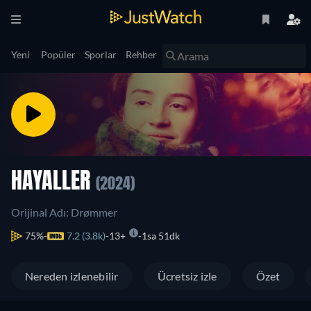
Yeni
Popüler
Sporlar
Rehber
HAYALLER
(2024)
Orijinal Adı: Drømmer
75%
7.2 (3.8k)
13+
1sa 51dk
Nereden izlenebilir
Ücretsiz izle
Özet