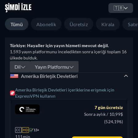
ŞIMDI İZLE
🇹🇷
Tümü
Abonelik
Ücretsiz
Kirala
Satın
Türkiye: Hayaller için yayın hizmeti mevcut değil.
1.593 yayın platformunu inceledikten sonra içeriği toplam 16
ülkede bulduk.
Dil
Yayın Platformu
Amerika Birleşik Devletleri
Amerika Birleşik Devletleri içeriklerine erişmek için
ExpressVPN kullanın
7 gün ücretsiz
Sonra aylık / 10,99$
(524,19₺)
CC
HD
13+
111min