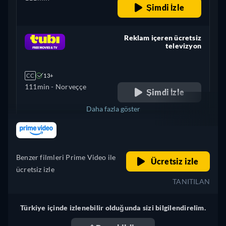
Şimdi İzle
Reklam içeren ücretsiz
televizyon
retail price
CC
13+
111min
- Norveççe
Şimdi İzle
Daha fazla göster
retail price
Brezilya
Benzer filmleri Prime Video ile
Ücretsiz izle
ücretsiz izle
TANITILAN
Türkiye içinde izlenebilir olduğunda sizi bilgilendirelim.