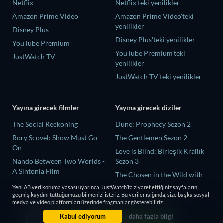
Netflix
Netflix'teki yenilikler
Amazon Prime Video
Amazon Prime Video'teki
yenilikler
Disney Plus
Disney Plus'teki yenilikler
YouTube Premium
YouTube Premium'teki
JustWatch TV
yenilikler
JustWatch TV'teki yenilikler
Yayına girecek filmler
Yayına girecek diziler
The Social Reckoning
Dune: Prophecy Sezon 2
Rory Scovel: Show Must Go
The Gentlemen Sezon 2
On
Love is Blind: Birleşik Krallık
Nando Between Two Worlds -
Sezon 3
A Sintonia Film
The Chosen in the Wild with
MLB Field of Dreams: Phillies
Bear Grylls Sezon 1
Yeni AB veri koruma yasası uyarınca, JustWatch’ta ziyaret ettiğiniz sayfaların
vs. Twins
geçmiş kaydını tuttuğumuzu bilmenizi isteriz. Bu veriler ışığında, size başka sosyal
Mourinho Sezon 1
medya ve video platformları üzerinde fragmanlar gösterebiliriz.
Söyleyemediklerimiz
Kabul ediyorum
daha fazla bilgi