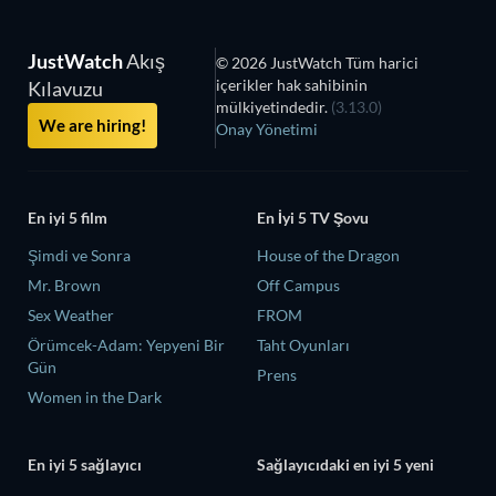
JustWatch
Akış
© 2026 JustWatch Tüm harici
içerikler hak sahibinin
Kılavuzu
mülkiyetindedir.
(3.13.0)
We are hiring!
Onay Yönetimi
En iyi 5 film
En İyi 5 TV Şovu
Şimdi ve Sonra
House of the Dragon
Mr. Brown
Off Campus
Sex Weather
FROM
Örümcek-Adam: Yepyeni Bir
Taht Oyunları
Gün
Prens
Women in the Dark
En iyi 5 sağlayıcı
Sağlayıcıdaki en iyi 5 yeni