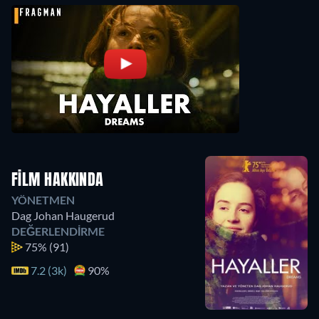
FILM HAKKINDA
YÖNETMEN
Dag Johan Haugerud
DEĞERLENDIRME
75%
(91)
7.2 (3k)
90%