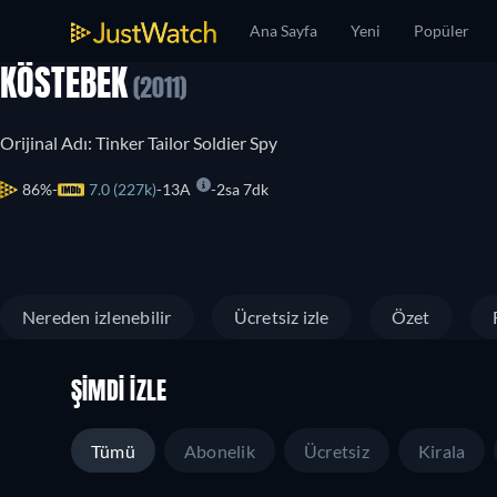
Ana Sayfa
Yeni
Popüler
KÖSTEBEK
(2011)
Orijinal Adı: Tinker Tailor Soldier Spy
86%
7.0 (227k)
13A
2sa 7dk
Nereden izlenebilir
Ücretsiz izle
Özet
ŞIMDI İZLE
Tümü
Abonelik
Ücretsiz
Kirala