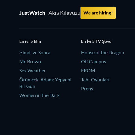
JustWatch
|
Akış Kılavuzu
We are hiring!
En iyi 5 film
En İyi 5 TV Şovu
Şimdi ve Sonra
House of the Dragon
Mr. Brown
Off Campus
Sex Weather
FROM
Örümcek-Adam: Yepyeni
Taht Oyunları
Bir Gün
Prens
Women in the Dark