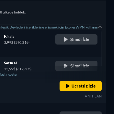
8 ülkede bulduk.
leşik Devletleri içeriklerine erişmek için ExpressVPN kullanın
Kirala
Şimdi İzle
3,99$ (190,31₺)
Satın al
Şimdi İzle
12,99$ (619,60₺)
fazla göster
retail price
Ücretsiz izle
TANITILAN