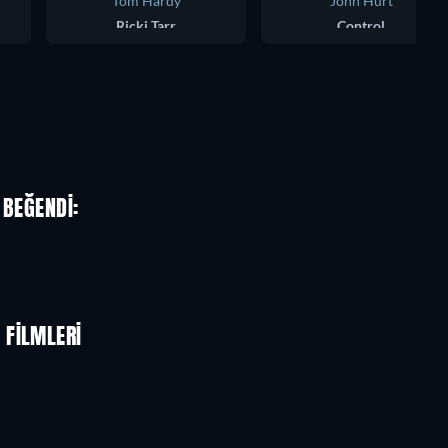
Tom Hardy
John Hurt
Ricki Tarr
Control
 BEĞENDI:
 FILMLERI
TV