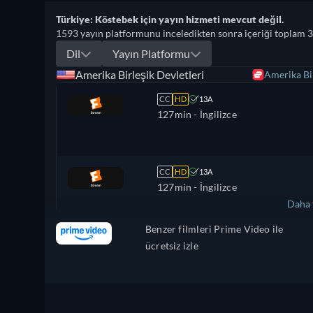
Türkiye: Köstebek için yayın hizmeti mevcut değil.
1593 yayın platformunu inceledikten sonra içeriği toplam 3
Dil
Yayın Platformu
Amerika Birleşik Devletleri
Amerika Bir
CC
HD
13A
127min
- İngilizce
CC
HD
13A
127min
- İngilizce
Daha 
Benzer filmleri Prime Video ile
Brezilya
ücretsiz izle