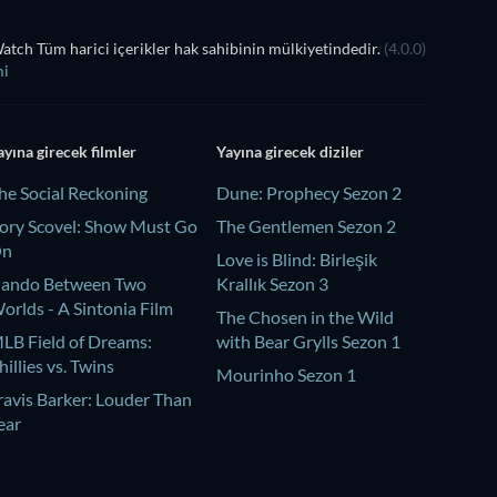
tch Tüm harici içerikler hak sahibinin mülkiyetindedir.
(4.0.0)
mi
ayına girecek filmler
Yayına girecek diziler
he Social Reckoning
Dune: Prophecy Sezon 2
ory Scovel: Show Must Go
The Gentlemen Sezon 2
On
Love is Blind: Birleşik
ando Between Two
Krallık Sezon 3
orlds - A Sintonia Film
The Chosen in the Wild
LB Field of Dreams:
with Bear Grylls Sezon 1
hillies vs. Twins
Mourinho Sezon 1
ravis Barker: Louder Than
ear