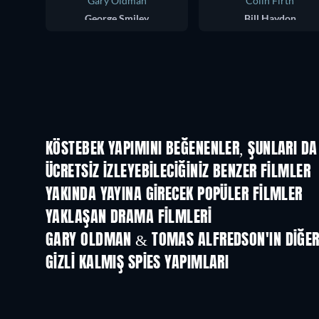
Gary Oldman
Colin Firth
George Smiley
Bill Haydon
KÖSTEBEK YAPIMINI BEĞENENLER, ŞUNLARI DA
ÜCRETSIZ IZLEYEBILECIĞINIZ BENZER FILMLER
YAKINDA YAYINA GIRECEK POPÜLER FILMLER
YAKLAŞAN DRAMA FILMLERI
GARY OLDMAN & TOMAS ALFREDSON'IN DIĞER
GIZLI KALMIŞ SPIES YAPIMLARI
TV
TV