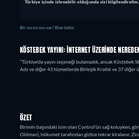
Türkiye içinde izlenebilir olduğunda sizi bilgilendirelim.
Bir sorun mu var? Bize iletin.
KÖSTEBEK YAYINI: İNTERNET ÜZERINDE NEREDEN
“Türkiye’da yayın seçeneği bulamadık, ancak Köstebek 
Ads ve diğer 43 hizmetlerde Birleşik Krallık ve 37 diğer ü
ÖZET
Birimin başındaki isim olan Control’ün sağ koluyken, gör
Oldman), hükumet tarafından gizlice tekrar kiralanır. Zira, İ