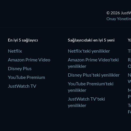
© 2026 JustWa
Onay Yöneti
En iyi 5 sağlayıcı
Sağlayıcıdaki en iyi 5 yeni
Y
Netflix
Netflix'teki yenilikler
T
Amazon Prime Video
Amazon Prime Video'teki
R
yenilikler
Disney Plus
Disney Plus'teki yenilikler
N
YouTube Premium
W
YouTube Premium'teki
JustWatch TV
yenilikler
M
P
JustWatch TV'teki
yenilikler
T
F