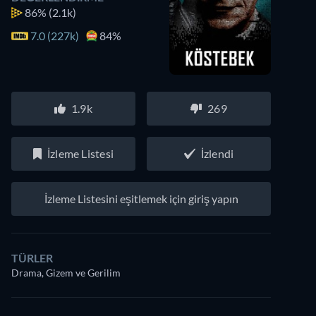
86%
(2.1k)
7.0 (227k)
84%
1.9k
269
İzleme Listesi
İzlendi
İzleme Listesini eşitlemek için giriş yapın
TÜRLER
Drama, Gizem ve Gerilim