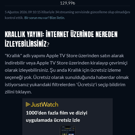
129,99₺
5 Ağustos 2026, 09:10:15 itibariyle 34 streaming servisinde güncelleme olup olmadığını
kontrol ettik.
Bir sorun mu var? Bize iletin.
KRALLIK YAYINI: İNTERNET ÜZERINDE NEREDEN
IZLEYEBILIRSINIZ?
"Krallık" adlı yapımı Apple TV Store üzerinden satın alarak
indirebilir veya Apple TV Store üzerinden kiralayıp çevrimiçi
olarak izleyebilirsiniz.
Şu anda Krallık için ücretsiz izleme
seçeneği yok. Ücretsiz olarak sunulduğunda haberdar olmak
istiyorsanız yukarıdaki filtrelerden 'Ücretsiz'i seçip bildirim
zilini tıklayın.