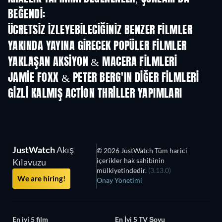
BEĞENDI:
ÜCRETSIZ IZLEYEBILECIĞINIZ BENZER FILMLER
YAKINDA YAYINA GIRECEK POPÜLER FILMLER
YAKLAŞAN AKSIYON & MACERA FILMLERI
JAMIE FOXX & PETER BERG'IN DIĞER FILMLERI
GIZLI KALMIŞ ACTION THRILLER YAPIMLARI
JustWatch
Akış
© 2026 JustWatch Tüm harici
içerikler hak sahibinin
Kılavuzu
mülkiyetindedir.
(3.13.0)
We are hiring!
Onay Yönetimi
En iyi 5 film
En İyi 5 TV Şovu