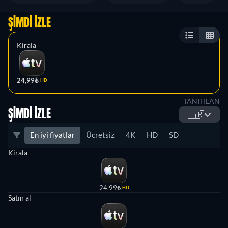
ŞIMDI İZLE
Kirala
24,99₺
HD
TANITILAN
ŞIMDI İZLE
🇹🇷
En iyi fiyatlar
Ücretsiz
4K
HD
SD
Kirala
24,99₺
HD
Satın al