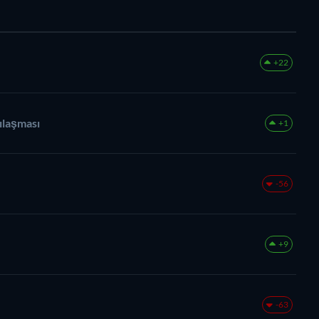
+22
ılaşması
+1
-56
+9
-63