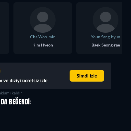
Cha Woo-min
Youn Sang-hyun
Kim Hyeon
Baek Seong-rae
klamı kaldır
 DA BEĞENDI: