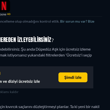
bone
HD
üncelleme olup olmadığını kontrol ettik.
Bir sorun mu var? Bize
EREDEN IZLEYEBILIRSINIZ?
debilirsiniz.
Şu anda Düpedüz Aşk için ücretsiz izleme
k istiyorsanız yukarıdaki filtrelerden 'Ücretsiz'i seçip
klamı kaldır
in kıvırcık saçlarını düzleştirmeyi planlar. Ta ki yeni bir nakil