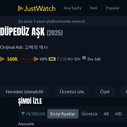
Ana Sayfa
Yeni
Popüler
Şu anda 1 yayın platformunda mevcut.
DÜPEDÜZ AŞK
(2025)
Orijinal Adı: 고백의 역사
1608.
68%
7.1 (5.4k)
10+
2sa 1dk
-63
Nereden izlenebilir
Ücretsiz izle
Özet
ŞIMDI İZLE
En iyi fiyatlar
Ücretsiz
4K
HD
FILTRELER
Abonelik