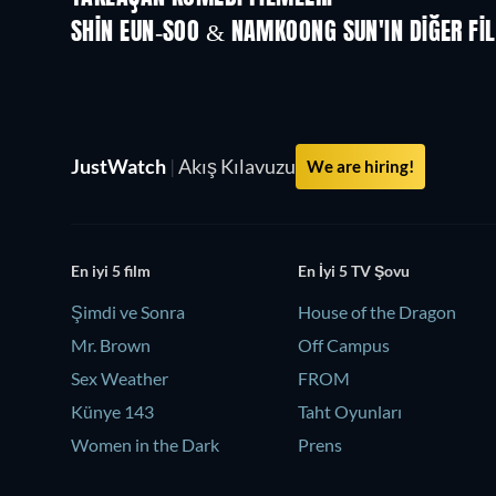
SHIN EUN-SOO & NAMKOONG SUN'IN DIĞER FI
JustWatch
|
Akış Kılavuzu
We are hiring!
En iyi 5 film
En İyi 5 TV Şovu
Şimdi ve Sonra
House of the Dragon
Mr. Brown
Off Campus
Sex Weather
FROM
Künye 143
Taht Oyunları
Women in the Dark
Prens