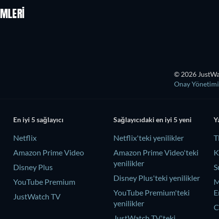
LMLERI
© 2026 JustWat
Onay Yönetimi
En iyi 5 sağlayıcı
Sağlayıcıdaki en iyi 5 yeni
Y
Netflix
Netflix'teki yenilikler
T
Amazon Prime Video
Amazon Prime Video'teki
K
yenilikler
Disney Plus
S
Disney Plus'teki yenilikler
YouTube Premium
M
YouTube Premium'teki
E
JustWatch TV
yenilikler
C
JustWatch TV'teki