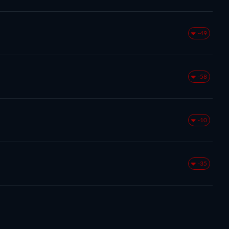
-49
-58
-10
-35