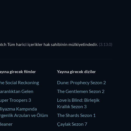
ch Tüm harici içerikler hak sahibinin mülkiyetindedir.
(3.13.0)
ayına girecek filmler
Yayına girecek diziler
he Social Reckoning
Dune: Prophecy Sezon 2
aranlıktan Gelen
The Gentlemen Sezon 2
uper Troopers 3
Love is Blind: Birleşik
Krallık Sezon 3
iyazma Kampında
rgenlik Arzuları ve Ölüm
The Shards Sezon 1
leaner
Çaylak Sezon 7