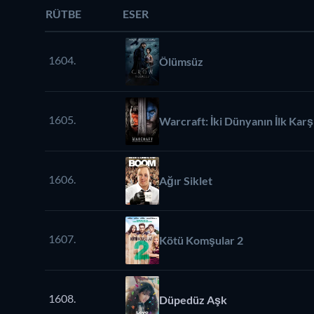
RÜTBE
ESER
1604.
Ölümsüz
1605.
Warcraft: İki Dünyanın İlk Karş
1606.
Ağır Siklet
1607.
Kötü Komşular 2
1608.
Düpedüz Aşk