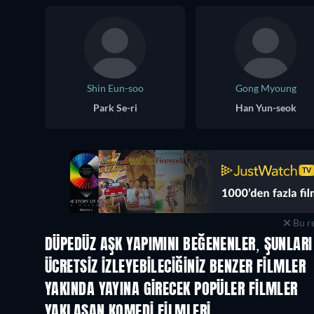
Shin Eun-soo
Gong Myoung
Park Se-ri
Han Yun-seok
Bu re
DÜPEDÜZ AŞK YAPIMINI BEĞENENLER, ŞUNLARI
ÜCRETSIZ IZLEYEBILECIĞINIZ BENZER FILMLER
YAKINDA YAYINA GIRECEK POPÜLER FILMLER
YAKLAŞAN KOMEDI FILMLERI