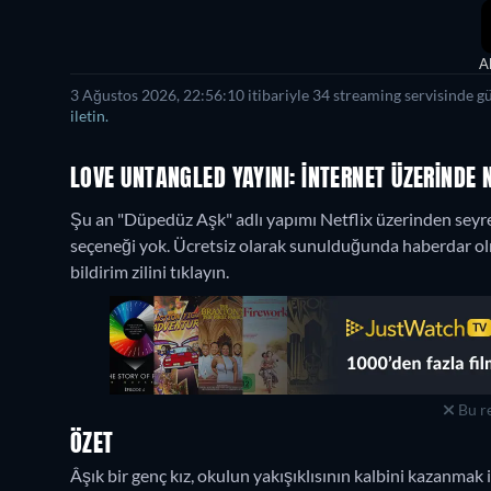
A
3 Ağustos 2026, 22:56:10 itibariyle 34 streaming servisinde g
iletin.
LOVE UNTANGLED YAYINI: İNTERNET ÜZERINDE N
Şu an "Düpedüz Aşk" adlı yapımı Netflix üzerinden seyre
seçeneği yok. Ücretsiz olarak sunulduğunda haberdar olma
bildirim zilini tıklayın.
Bu re
ÖZET
Âşık bir genç kız, okulun yakışıklısının kalbini kazanmak iç