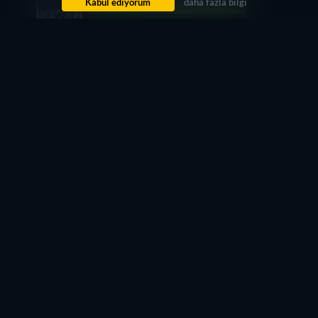
Kabul ediyorum
daha fazla bilgi
Daha fazla platformda yayına girdiğinde size haber verelim.
Bana bildir
Bir sorun mu var? Bize iletin.
REAPERS YAYINI: İNTERNET ÜZERINDE NEREDEN
IZLEYEBILIRSINIZ?
Şu an "Reapers" adlı yapımı JustWatch TV üzerinden
ücretsiz izleyebilirsiniz.