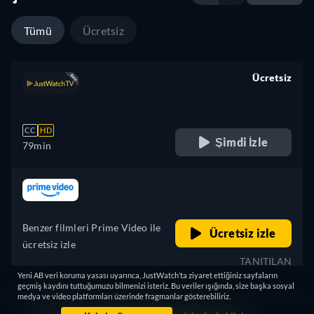
Tümü
Ücretsiz
Ücretsiz
retail price
CC
HD
Şimdi İzle
79min
retail price
Benzer filmleri Prime Video ile
Ücretsiz izle
ücretsiz izle
TANITILAN
Yeni AB veri koruma yasası uyarınca, JustWatch’ta ziyaret ettiğiniz sayfaların
geçmiş kaydını tuttuğumuzu bilmenizi isteriz. Bu veriler ışığında, size başka sosyal
medya ve video platformları üzerinde fragmanlar gösterebiliriz.
Aradığınızı bulamadınız mı?