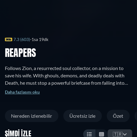
7.3 (603)
1sa 19dk
REAPERS
Follows Zion, a resurrected soul collector, on a mission to
save his wife. With ghouls, demons, and deadly deals with
Death, he must stop a powerful briefcase from falling into
the wrong hands in this thrilling sci-fi action saga.
Daha fazlasını oku
Nereden izlenebilir
Ücretsiz izle
Özet
ŞIMDI İZLE
🇹🇷