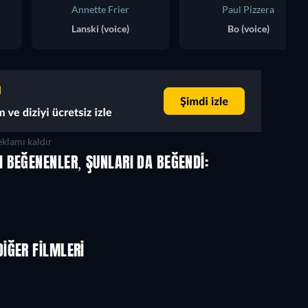
Annette Frier
Paul Pizzera
Lanski (voice)
Bo (voice)
klamı kaldır
 BEĞENENLER, ŞUNLARI DA BEĞENDI:
LEGO Disney Princess:
Magical Mayhem
IĞER FILMLERI
TV
TV