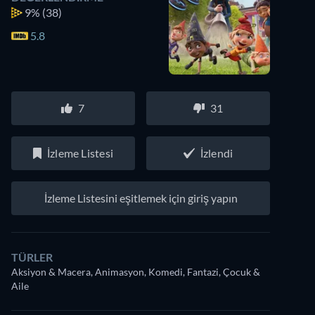
9%
(38)
5.8
7
31
İzleme Listesi
İzlendi
İzleme Listesini eşitlemek için giriş yapın
TÜRLER
Aksiyon & Macera, Animasyon, Komedi, Fantazi, Çocuk &
Aile